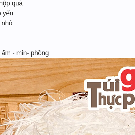
 hộp quà
p yến
i nhỏ
 ẩm - mịn- phồng