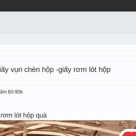
iấy vụn chèn hộp -giấy rơm lót hộp
t ẩm 60-90k
rơm lót hộp quà