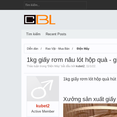
Tìm kiếm
Recent Posts
Diễn đàn
Rao Vặt - Mua Bán
Điện Máy
1kg giấy rơm nâu lót hộp quà - g
Thảo luận trong '
Điện Máy
' bắt đầu bởi
kubet2
,
11/1/22
.
1kg giấy rơm lót hộp quà hú
Xưởng sản xuất giấy 
kubet2
Active Member