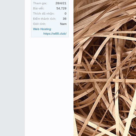
Tham gia:
28/4/21
Bài viết:
54,729
Thích đã nhận:
0
Điểm thành tích:
36
Giới tính:
Nam
Web Hosting
:
https://w88.club/