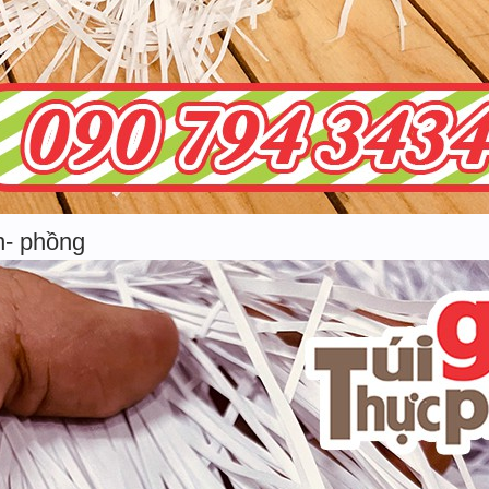
n- phồng