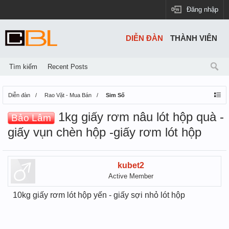
Đăng nhập
DIỄN ĐÀN
THÀNH VIÊN
Tìm kiếm
Recent Posts
Diễn đàn
Rao Vặt - Mua Bán
Sim Số
1kg giấy rơm nâu lót hộp quà -
Bảo Lâm
giấy vụn chèn hộp -giấy rơm lót hộp
kubet2
Active Member
10kg giấy rơm lót hộp yến - giấy sợi nhỏ lót hộp