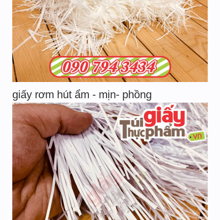
giấy rơm hút ẩm - mịn- phồng