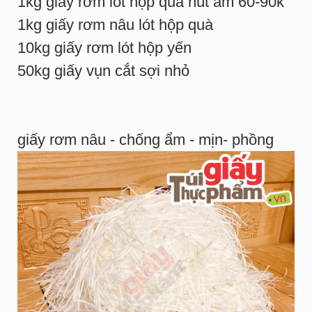
1kg giấy rơm lót hộp quà hút ẩm 60-90k
1kg giấy rơm nâu lót hộp quà
10kg giấy rơm lót hộp yến
50kg giấy vụn cắt sợi nhỏ
giấy rơm nâu - chống ẩm - mịn- phồng