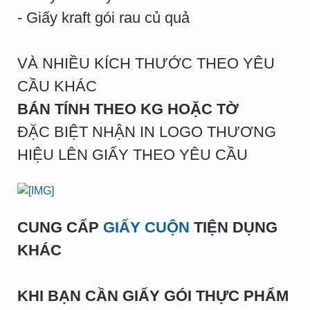
- Giấy kraft gói rau củ quả
VÀ NHIỀU KÍCH THƯỚC THEO YÊU
CẦU KHÁC
BÁN TÍNH THEO KG HOẶC TỜ
ĐẶC BIỆT NHẬN IN LOGO THƯƠNG
HIỆU LÊN GIẤY THEO YÊU CẦU
CUNG CẤP
GIẤY CUỘN
TIỆN DỤNG
KHÁC
KHI BẠN CẦN GIẤY GÓI THỰC PHẨM