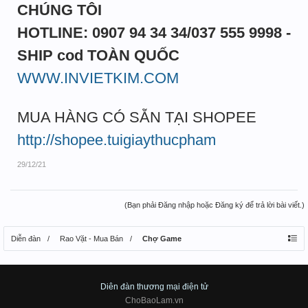
CHÚNG TÔI
HOTLINE: 0907 94 34 34/037 555 9998 -
SHIP cod TOÀN QUỐC
WWW.INVIETKIM.COM
MUA HÀNG CÓ SẴN TẠI SHOPEE
http://shopee.tuigiaythucpham
29/12/21
(Bạn phải Đăng nhập hoặc Đăng ký để trả lời bài viết.)
Diễn đàn
Rao Vặt - Mua Bán
Chợ Game
Diên đàn thương mại điện tử
ChoBaoLam.vn