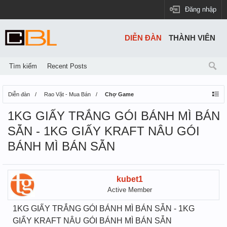
Đăng nhập
DIỄN ĐÀN
THÀNH VIÊN
Tìm kiếm
Recent Posts
Diễn đàn
Rao Vặt - Mua Bán
Chợ Game
1KG GIẤY TRẮNG GÓI BÁNH MÌ BÁN
SẴN - 1KG GIẤY KRAFT NÂU GÓI
BÁNH MÌ BÁN SẴN
kubet1
Active Member
1KG GIẤY TRẮNG GÓI BÁNH MÌ BÁN SẴN - 1KG
GIẤY KRAFT NÂU GÓI BÁNH MÌ BÁN SẴN