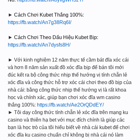
►
Cách Chơi Kubet Thắng 100%:
https://fb.watch/An7g38Rq6I/
►
Cách Chơi Theo Dấu Hiệu Kubet Bịp:
https://fb.watch/An7dysfs8H/
► Với kinh nghiệm 12 năm thực tế cầm bát đĩa xóc cái
và hơn 8 năm sản xuất đồ xóc đĩa bịp để bán tôi mới
đúc kết ra bộ công thức nhịp thế hướng vị tính chẵn lẻ
xóc đĩa và công thức hỗ trợ xóc cái chơi theo đồ bịp của
nhà cái: bằng công thức nhịp thế hướng vị là rất khoa
học và chính xác, giúp bạn chơi xóc đĩa wm casino
thắng 100%:
https://fb.watch/Ae2OrQDdEY/
► Tôi dạy công thức tính chẵn lẻ xóc đĩa trên mạng ku
casino và thiên hạ bet với mục đích chính là giúp các
bạn là học trò của tôi hiểu biết về nhà cái kubet để chơi
xóc đĩa ku casino chuẩn chỉ không bị nhà cái nó làm