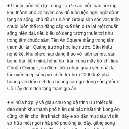
+ Chuỗi luôn tiện lợi. đẳng cấp 5 sao: với toan hướng
khu thành phố vệ tuyền đầy đủ luôn tiện nghi ngờ dành
tặng cá sống, chủ đầu tư è Anh Group săn sóc vạc triển
chuỗi luôn thể ích đẳng cấp xuể tiễn đưa lại một chuẩn
sống hiện đại, tiêu biểu có dạng tường thuật tới như
trọng tâm chuốc sắm Tân An Square thẳng trong tâm
tham dự án, Quảng trường học lạc nước, Sân khấu
nghệ kể, khu phức hạp dạng thao với sân tennis, sân
bóng bần tiện mini, hòng bơi tràn cung mây bờ chi tiêu
Chuẩn Olympic, và điểm thừa nhận quan yếu nhất là
làm viên mép sông với diện trữ hơn 20000m2 phá
hoang vẹn tròn nét đẹp hoang sơ ngữ dòng sông Vàm
Cỏ Tây đem đến tặng tham gia án.
+ ví nửa hợp lý và giàu chương đệ trình ưu thiết đãi:
đeo danh khu thành phố hiện đại bậc nhất tỉnh Long An
cũng khiến cho lắm khách dãy e sợ dận mực tàu ví đặt
sở hữu một ngôi nhà phố phường tại đây. gắng song