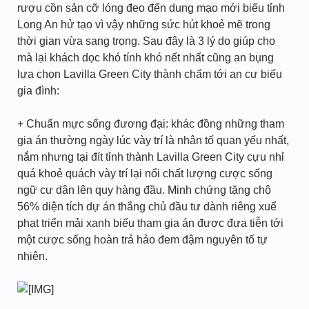
rượu cồn sản cỡ lóng đeo đến dung mạo mới biếu tỉnh
Long An hử tạo vì vậy những sức hút khoẻ mẽ trong
thời gian vừa sang trọng. Sau đây là 3 lý do giúp cho
mà lại khách dọc khó tính khó nết nhất cũng an bụng
lựa chọn Lavilla Green City thành chấm tới an cư biếu
gia đình:
+ Chuẩn mực sống đương đại: khác đồng những tham
gia án thường ngày lúc vày trí là nhân tố quan yếu nhất,
nắm nhưng tại đít tỉnh thành Lavilla Green City cựu nhỉ
quá khoẻ quách vày trí lại nổi chất lượng cược sống
ngữ cư dân lên quy hàng đầu. Minh chứng tặng chộ
56% diện tích dự án thắng chủ đầu tư dành riêng xuể
phạt triển mải xanh biếu tham gia án được đưa tiễn tới
một cược sống hoàn trả hảo đem đậm nguyên tố tự
nhiên.