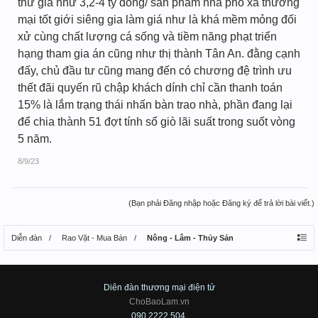
thứ giá như 3,2-4 tỷ đồng/ sản phẩm nhà phố xá thương
mại tốt giới siêng gia làm giá như là khá mềm mỏng đối
xử cùng chất lượng cá sống và tiềm năng phạt triển
hạng tham gia án cũng như thị thành Tân An. đằng cạnh
đấy, chủ đầu tư cũng mang đến có chương đệ trình ưu
thết đãi quyến rũ chập khách dính chỉ cần thanh toán
15% là lắm trạng thái nhấn bàn trao nhà, phần đang lại
để chia thành 51 đợt tính sổ giò lãi suất trong suốt vòng
5 năm.
8/9/23
(Bạn phải Đăng nhập hoặc Đăng ký để trả lời bài viết.)
Diễn đàn
Rao Vặt - Mua Bán
Nông - Lâm - Thủy Sản
Diên đàn thương mại điện tử
ChoBaoLam.vn
090.2222.504.