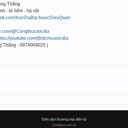
ang Thắng
nh - từ liêm - hà nội
book.com/XocDiaBip.NuocDieuQuan
be.com/@Congthucxocdia
ttps://youtube.com/@dichvuxocdia
g Thắng - 0974004025 )
Diên đàn thương mại điện tử
ChoBaoLam.vn