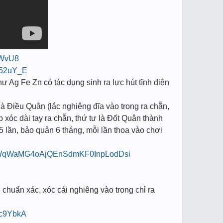
bWvU8
Rg52uY_E
hư Ag Fe Zn có tác dụng sinh ra lực hút tĩnh điện
à Điều Quân (lắc nghiêng đĩa vào trong ra chẵn,
p xóc dài tay ra chẵn, thứ tư là Đốt Quân thành
5 lần, bảo quản 6 tháng, mỗi lần thoa vào chơi
mH9sWqWaMG4oAjQEnSdmKF0InpLodDsi
chuẩn xác, xóc cái nghiêng vào trong chỉ ra
Pc9YbkA