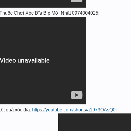
huốc Chơi Xóc Đĩa Bịp Mới Nhất 0974004025:
ết quả xóc đĩa:
https://youtube.com/shorts/a1973OAsQ0I