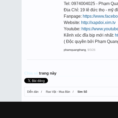
Tel: 0974004025 - Phạm Qu
Địa Chỉ: 19 lê đức thọ - mỹ đì
Fanpage:
https://www.face
Website:
http://xapdoi.xim.tv
Youtube:
https://www.youtu
Kênh xóc đĩa bịp mới nhất:
h
( Độc quyền bởi Phạm Quan
phamquangthang
,
9/3/26
Chia sẻ
trang này
Diễn đàn
Rao Vặt - Mua Bán
Sim Số