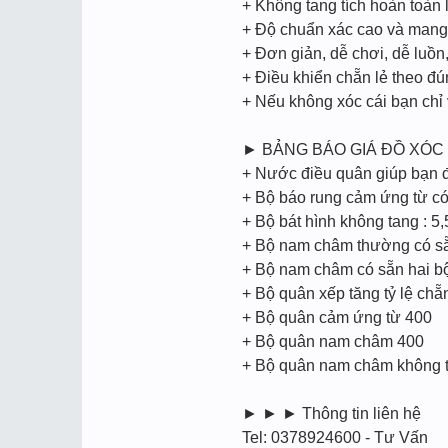
+ Không tang tích hoàn toàn l
+ Độ chuẩn xác cao và mang t
+ Đơn giản, dễ chơi, dễ luồ
+ Điều khiển chẵn lẻ theo đ
+ Nếu không xóc cái bạn chỉ
► BẢNG BÁO GIÁ ĐỒ XÓC 
+ Nước điều quân giúp bạn đi
+ Bộ báo rung cảm ứng từ có 
+ Bộ bát hình không tang : 5,
+ Bộ nam châm thường có sẵn
+ Bộ nam châm có sẵn hai bộ
+ Bộ quân xếp tăng tỷ lệ chẵ
+ Bộ quân cảm ứng từ 400
+ Bộ quân nam châm 400
+ Bộ quân nam châm không t
► ► ► Thông tin liên hệ
Tel: 0378924600 - Tư Vấn