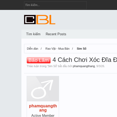
Tìm kiếm
Recent Posts
Diễn đàn
Rao Vặt - Mua Bán
Sim Số
4 Cách Chơi Xóc Đĩa Đ
Bảo Lâm
Thảo luận trong '
Sim Số
' bắt đầu bởi
phamquangthang
,
9/3/26
.
phamquangth
ang
Active Member