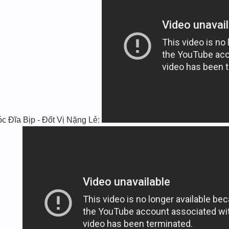
ĩa Bịp - Đốt Vị Nặng Lẻ: