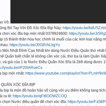
ào Vô:
ng Bó Tay Với Đồ Xóc Đĩa Bịp Này:
https://youtu.be/bdU5Zz
 chơi xóc đĩa bịp mới nhất 0378924600:
https://youtu.be/Jr5
 có thành thần hóa học chính là muối của các kim loại nặng n
i nhau:
https://youtu.be/J0G8VkLkgYo
̣p Mới Nhất Đỉnh Cao Nhất khi dùng Nước Điều Quân thứ nhất l
 Thế Quân biết chẵn lẻ không cần xóc cái, thứ ba là làm Quân Xế
ẻ, và giá của 1 lọ Nước Điều Quân Xóc Đĩa là 2tr8 dùng được 1
s://youtu.be/rP20lARueCs
 bịp mới nhất:
https://www.youtube.com/playlist?list=PL
U QUÂN XÓC ĐĨA BỊP
a bịp là món đồ hoàn hảo vô cùng với ưu điểm không tang tích, 
i ra lẻ:
https://youtu.be/qFt6OOWZCOQ
ạn chọn Nước điều quân để chơi xóc đĩa:
https://youtu.be/Fa56