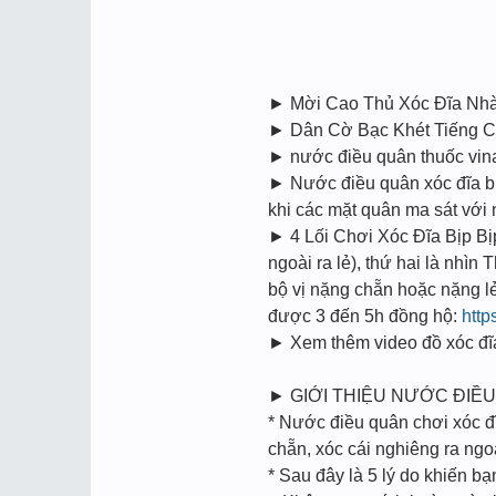
► Mời Cao Thủ Xóc Đĩa Nh
► Dân Cờ Bạc Khét Tiếng Cũ
► nước điều quân thuốc vina
► Nước điều quân xóc đĩa bịp
khi các mặt quân ma sát vớ
► 4 Lối Chơi Xóc Đĩa Bịp Bi
ngoài ra lẻ), thứ hai là nhìn
bộ vị nặng chẵn hoặc nặng l
được 3 đến 5h đồng hộ:
http
► Xem thêm video đồ xóc đĩa
► GIỚI THIỆU NƯỚC ĐIỀ
* Nước điều quân chơi xóc đĩ
chẵn, xóc cái nghiêng ra ngoà
* Sau đây là 5 lý do khiến b