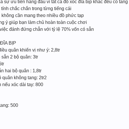
à sự ưu tiên hàng đầu vì tất cả đồ xóc đĩa bịp khác đều có tang
ính chắc chắn trong từng tiếng cái
n, không cần mang theo nhiều đồ phức tạp
úng ý giúp bạn làm chủ hoàn toàn cuộc chơi
 việc đánh đứng chẵn với tỷ lệ 70% vốn có sẵn
ĐĨA BỊP
ều quân khiển vị như ý: 2,8tr
sẵn 2 bộ quân: 3tr
5tr
 hai bộ quân : 1,8tr
 quân không tang: 2tr2
n nếu xóc dài tay: 800
ang: 500