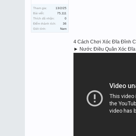
Tham gia:
13/2/25
Bài viết:
75,111
Thích đã nhận:
0
Điểm thành tích:
36
Giới tính:
Nam
4 Cách Chơi Xóc Đĩa Đỉnh 
► Nước Điều Quân Xóc Đĩa