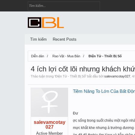
Tìm kiếm
Recent Posts
Diễn đàn
Rao Vặt - Mua Bán
Điện Tử - Thiết Bị Số
4 ích lợi cốt lõi nhưng khách kh
Thảo luận trong '
Điện Tử - Thiết Bị Số
' bắt đầu bởi
salevamcotay027
,
4
Tiềm Năng To Lớn Của Bất Độ
Đư
ợc sống trong suốt chiêu mộ
t ngôi nh
salevamcotay
027
mực khắt khe nhưng ả
trư
ờ
ng đương 
Active Member