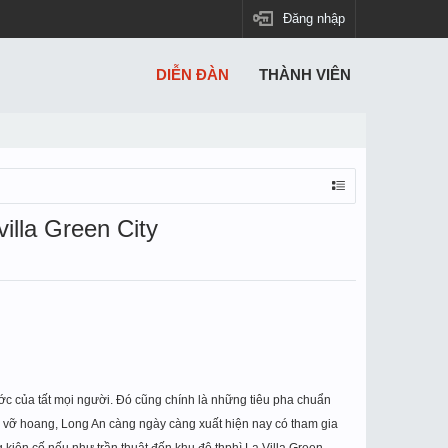
Đăng nhập
DIỄN ĐÀN
THÀNH VIÊN
illa Green City
ớc c
ủa tất mọ
i ngư
ờ
i. Đó cũng chính là nh
ững tiêu pha chuẩn
 vỡ hoang, Long An càng ngày càng xuất hiện nay có tham gia