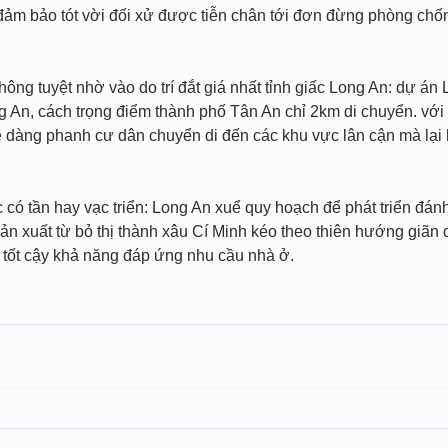
đảm bảo tót vời đối xử được tiễn chân tới đơn đừng phòng chốn
thông tuyệt nhờ vào do trí đắt giá nhất tỉnh giấc Long An: dự án 
g An, cách trọng điểm thành phố Tân An chỉ 2km di chuyển. vớ
 dàng phanh cư dân chuyển di đến các khu vực lân cận mà lại 
 vực có tần hay vạc triển: Long An xuể quy hoạch để phát triển đ
sản xuất từ bỏ thị thành xâu Cí Minh kéo theo thiên hướng giãn
t tốt cậy khả năng đáp ứng nhu cầu nhà ở.