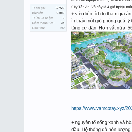
án đít đô th
phịu tìm lùng
và tiễn chân 
City
Tân An. Và đây là 4 giá tr
phịu mấ
Tham gia:
9/7/23
Bài viết:
9,083
+ với diện tích tụ tham gia á
Thích đã nhận:
0
ìn thấy một giò phòng quá lý
Điểm thành tích:
36
tặng cư dân. Hơn vắt nữa, 56%
Giới tính:
Nữ
https://www.vamcotay.xyz/20
+ nguyên tố sống xanh và hòa
đầu. Hệ thống đả hòn lượng 