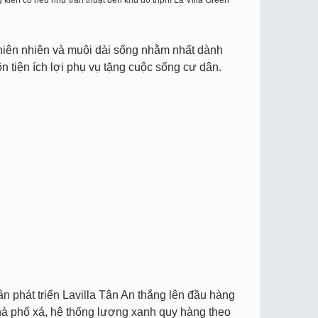
 kiên cố nếu như trần thuật
đ
ế
n khu đô th
phì
La Villa Green
thiên nhiên và muôi dài sống nhằm nhất dành
n tiện ích lợi phụ vụ tặng cuộc sống cư dân.
n phát triển Lavilla Tân An thắng lên đầu hàng
hà phố xá, hệ thống lượng xanh quy hàng theo