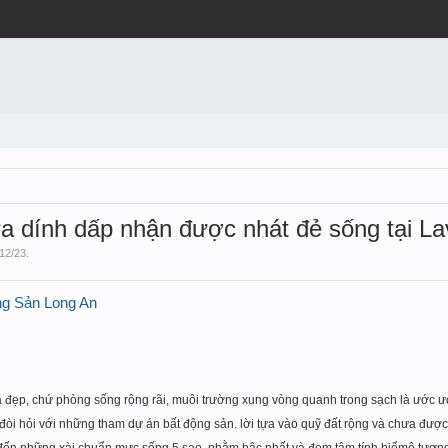
ứa dính dấp nhận được nhát đẻ sống tại Lav
/12/23
.
ng Sản Long An
à đ
ẹp, chứ phòng sống rộng rãi, muôi tr
ư
ờ
ng xung vòng quanh trong sạch là ư
ớ
c ư
đ
òi hỏi với những tham dự án bấ
t đ
ộng sản. lời tựa vào quỹ
đ
ất rộ
ng và chưa đư
ợc