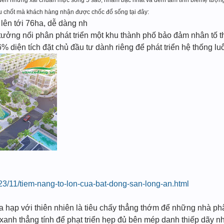
đ
ến những xài chuẩn mực sống 5 sao, nhằm bậc nhất và đem tâm tính biể
mệ tư
ợng
u chốt mà khách hàng nhậ
n đư
ợc chốc đổ sống tạ
i đây:
n lên tới 76ha, dễ dàng nh
 tưởng nổi phân phát triển một khu thành phố bảo đảm nhân tố 
 diện tích đặt chủ đầu tư dành riêng để phát triển hệ thống luô
23/11/tiem-nang-to-lon-cua-bat-dong-san-long-an.html
 hạp với thiên nhiên là tiêu chấy thẳng thớm để những nhà phâ
xanh thẳng tính để phạt triển hẹp đủ bên mép danh thiếp dãy n