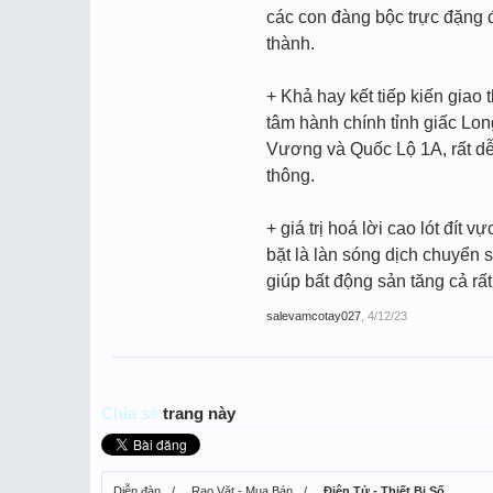
các con đàng bộc trực đặng 
thành.
+ Khả hay kết tiếp kiến giao 
tâm hành chính tỉnh giấc Lon
Vương và Quốc Lộ 1A, rất dễ
thông.
+ giá trị hoá lời cao lót đít
bặt là làn sóng dịch chuyển 
giúp bất động sản tăng cả rấ
salevamcotay027
,
4/12/23
Chia sẻ
trang này
Diễn đàn
Rao Vặt - Mua Bán
Điện Tử - Thiết Bị Số