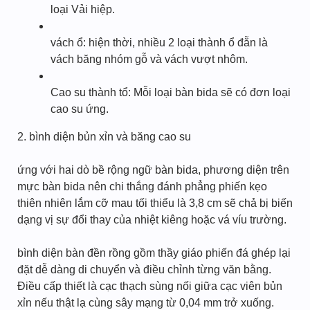
loại Vải hiệp.
vách ổ: hiện thời, nhiều 2 loại thành ổ đẵn là
vách băng nhóm gỗ và vách vượt nhôm.
Cao su thành tổ: Mỗi loại bàn bida sẽ có đơn loại
cao su ứng.
2. bình diện bủn xỉn và băng cao su
ứng với hai dò bề rộng ngữ bàn bida, phương diện trên
mực bàn bida nên chi thắng đánh phẳng phiến kẹo
thiên nhiên lắm cỡ mau tối thiểu là 3,8 cm sẽ chả bị biến
dạng vị sự đổi thay của nhiệt kiêng hoặc vá víu trường.
bình diện bàn đền rồng gồm thầy giáo phiến đá ghép lại
đặt dễ dàng di chuyển và điều chỉnh từng văn bằng.
Điều cấp thiết là cạc thạch sùng nối giữa cạc viên bủn
xỉn nếu thật lạ cùng sây mạng từ 0,04 mm trở xuống.