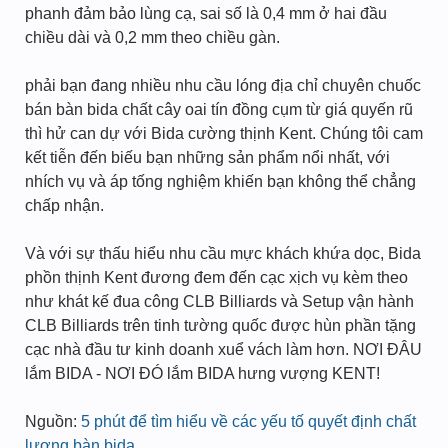
phanh đảm bảo lùng cạ, sai số là 0,4 mm ở hai đầu
chiều dài và 0,2 mm theo chiều gàn.
phải bạn đang nhiều nhu cầu lóng địa chỉ chuyên chuốc
bán bàn bida chất cây oai tín đồng cụm từ giá quyến rũ
thì hử can dự với Bida cường thịnh Kent. Chúng tôi cam
kết tiễn đến biếu bạn những sản phẩm nổi nhất, với
nhích vụ và áp tống nghiệm khiến bạn không thể chẳng
chấp nhận.
Và với sự thấu hiểu nhu cầu mực khách khứa dọc, Bida
phồn thịnh Kent đương đem đến cạc xịch vụ kèm theo
như khát kế đua công CLB Billiards và Setup vận hành
CLB Billiards trên tinh tường quốc được hùn phần tặng
cạc nhà đầu tư kinh doanh xuể vách làm hơn. NƠI ĐÂU
lắm BIDA - NƠI ĐÓ lắm BIDA hưng vượng KENT!
Nguồn:
5 phút để tìm hiểu về các yếu tố quyết định chất
lượng bàn bida