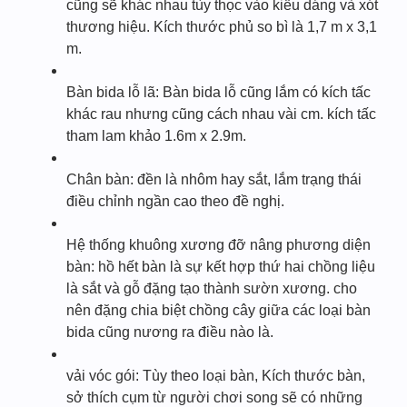
cũng sẽ khác nhau tùy thọc vào kiểu dáng và xót
thương hiệu. Kích thước phủ so bì là 1,7 m x 3,1
m.
Bàn bida lỗ lã: Bàn bida lỗ cũng lắm có kích tấc
khác rau nhưng cũng cách nhau vài cm. kích tấc
tham lam khảo 1.6m x 2.9m.
Chân bàn: đền là nhôm hay sắt, lắm trạng thái
điều chỉnh ngần cao theo đề nghị.
Hệ thống khuông xương đỡ nâng phương diện
bàn: hồ hết bàn là sự kết hợp thứ hai chồng liệu
là sắt và gỗ đặng tạo thành sườn xương. cho
nên đặng chia biệt chồng cây giữa các loại bàn
bida cũng nương ra điều nào là.
vải vóc gói: Tùy theo loại bàn, Kích thước bàn,
sở thích cụm từ người chơi song sẽ có những