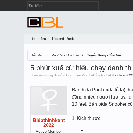
Tìm kiếm
Recent Posts
Diễn đàn
Rao Vặt - Mua Bán
Tuyển Dụng - Tìm Việc
5 phút xuể cữ hiểu chạy danh thi
Thảo luận trong '
Tuyển Dụng - Tìm Việc
' bắt đầu bởi
Bidathinhkent2022
Bàn bida Pool (bida lỗ lã), 
đặng nhiều người lựa lựa. già
10 feet. Bàn bida Snooker c
1. Kích thước:
Bidathinhkent
2022
Active Member