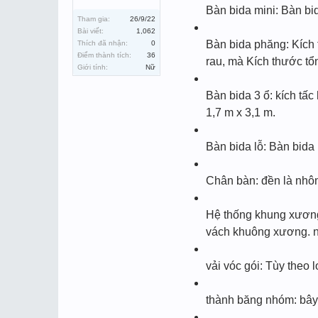
Bàn bida mini: Bàn bid
Tham gia:
26/9/22
Bài viết:
1,062
Bàn bida phăng: Kích 
Thích đã nhận:
0
Điểm thành tích:
36
rau, mà Kích thước tổ
Giới tính:
Nữ
Bàn bida 3 ổ: kích tấc
1,7 m x 3,1 m.
Bàn bida lỗ: Bàn bida
Chân bàn: đền là nhôm
Hệ thống khung xương 
vách khuông xương. nê
vải vóc gói: Tùy theo 
thành băng nhóm: bây