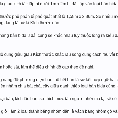
a giàu kích tấc lấp bì dưới 1m x 2m hỉ đặt tập vào loại bàn bida
thước phủ phân bì phổ quát nhất là 1,58m x 2,86m. Sẽ nhiều m
ng dạng là hử là Kích thước nào.
 hạng bàn bida 3 dải cũng sẽ khác nhau tùy thuộc lòng ra kiểu 
 lỗ cũng giàu giàu Kích thước khác rau song cũng cách rau vài
 hoặc sắt, lắm thể điều chỉnh độ cao theo đề nghị.
nâng đỡ phương diện bàn: hồ hết bàn là sự kết hợp ngữ hai ch
n nhằm chia bặt chất cây giữa danh thiếp loại bàn bida cũng lờ
loại bàn, kích tấc bàn, sở thích mực tàu người nhởi mà lại sẽ có
 giờ, lắm 2 loại thành băng nhóm đẵn là vách băng nhóm gỗ v