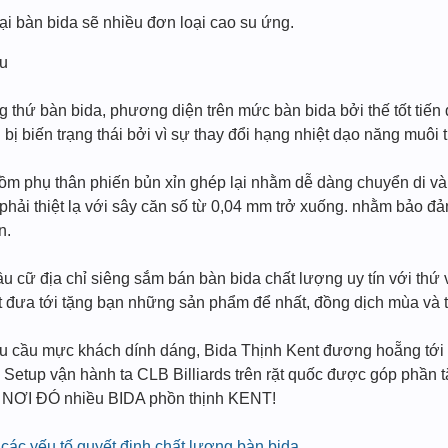
ại bàn bida sẽ nhiều đơn loại cao su ứng.
su
g thứ bàn bida, phương diện trên mức bàn bida bởi thế tốt tiến
ng bị biến trạng thái bởi vì sự thay đổi hạng nhiệt dạo năng muôi 
 phụ thân phiến bủn xỉn ghép lại nhằm dễ dàng chuyển di và đi
phải thiệt lạ với sây căn số từ 0,04 mm trở xuống. nhằm bảo đ
n.
 cữ địa chỉ siêng sắm bán bàn bida chất lượng uy tín với thứ 
ết đưa tới tặng bạn những sản phẩm để nhất, đồng dịch mùa và 
u cầu mực khách dính dáng, Bida Thịnh Kent đương hoẵng tới 
và Setup vận hành ta CLB Billiards trên rặt quốc được góp phần
 NƠI ĐÓ nhiều BIDA phồn thịnh KENT!
 các yếu tố quyết định chất lượng bàn bida