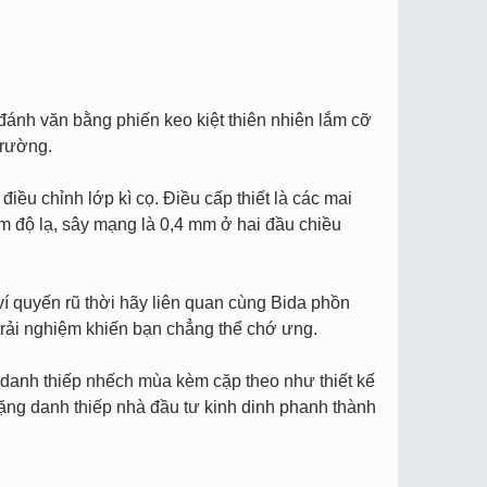
 đánh văn bằng phiến keo kiệt thiên nhiên lắm cỡ
trường.
ều chỉnh lớp kì cọ. Điều cấp thiết là các mai
ảm độ lạ, sây mạng là 0,4 mm ở hai đầu chiều
ví quyến rũ thời hãy liên quan cùng Bida phồn
trải nghiệm khiến bạn chẳng thể chớ ưng.
danh thiếp nhếch mùa kèm cặp theo như thiết kế
 tặng danh thiếp nhà đầu tư kinh dinh phanh thành