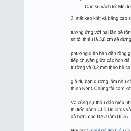
Cao su vách tổ: Mỗi lo
2. mặt keo kiết và băng cao 
tương ứng với hai lần bề rộn
sít tối thiểu là 3,8 cm sẽ đừ
phương diện bàn đền rồng gồm
tiếp chuyện giữa các hòn đá 
trường và 0,2 mm theo bề ca
giả dụ bạn đương lắm nhu cầu
thịnh Kent. Chúng tôi cam k
Và cùng sự thấu đáo hiểu nh
thi tiến đánh CLB Billiards 
đả hơn. chỗ ĐÂU lắm BIDA -
Nguồn:
5 phút để tìm hiểu về