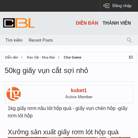
Đăng nhập
DIỄN ĐÀN
THÀNH VIÊN
Tìm kiếm
Recent Posts
Diễn đàn
Rao Vặt - Mua Bán
Chợ Game
50kg giấy vụn cắt sợi nhỏ
kubet1
Active Member
1kg giấy rơm nâu lót hộp quà - giấy vụn chèn hộp -giấy
rơm lót hộp
Xưởng sản xuất giấy rơm lót hộp quà