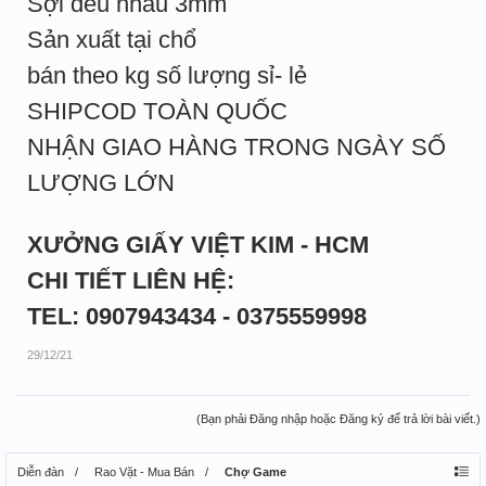
Sợi đều nhau 3mm
Sản xuất tại chổ
bán theo kg số lượng sỉ- lẻ
SHIPCOD TOÀN QUỐC
NHẬN GIAO HÀNG TRONG NGÀY SỐ
LƯỢNG LỚN
XƯỞNG GIẤY VIỆT KIM - HCM
CHI TIẾT LIÊN HỆ:
TEL: 0907943434 - 0375559998
29/12/21
(Bạn phải Đăng nhập hoặc Đăng ký để trả lời bài viết.)
Diễn đàn
Rao Vặt - Mua Bán
Chợ Game