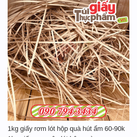
1kg giấy rơm lót hộp quà hút ẩm 60-90k