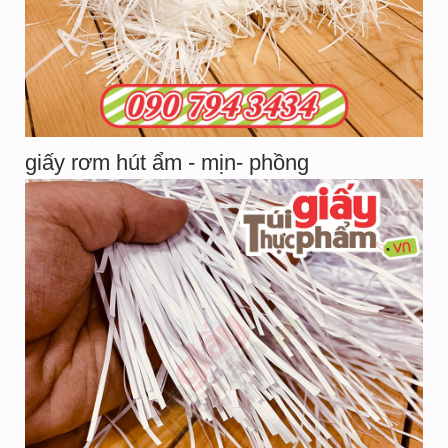
giấy rơm hút ẩm - mịn- phồng