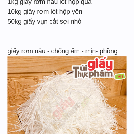
1kg giấy rơm nâu lót hộp quà
10kg giấy rơm lót hộp yến
50kg giấy vụn cắt sợi nhỏ
giấy rơm nâu - chống ẩm - mịn- phồng