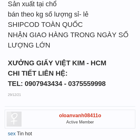
Sản xuất tại chổ
bán theo kg số lượng sỉ- lẻ
SHIPCOD TOÀN QUỐC
NHẬN GIAO HÀNG TRONG NGÀY SỐ
LƯỢNG LỚN
XƯỞNG GIẤY VIỆT KIM - HCM
CHI TIẾT LIÊN HỆ:
TEL: 0907943434 - 0375559998
29/12/21
oloanvanh08411o
Active Member
sex
Tin hot