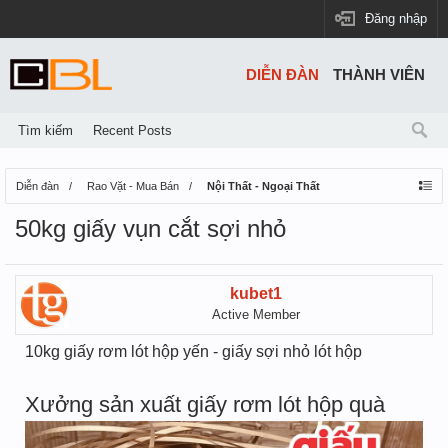
Đăng nhập
DIỄN ĐÀN
THÀNH VIÊN
Tìm kiếm
Recent Posts
Diễn đàn
Rao Vặt - Mua Bán
Nội Thất - Ngoại Thất
50kg giấy vụn cắt sợi nhỏ
kubet1
Active Member
10kg giấy rơm lót hộp yến - giấy sợi nhỏ lót hộp
Xưởng sản xuất giấy rơm lót hộp quà