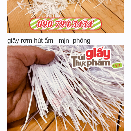
giấy rơm hút ẩm - mịn- phồng