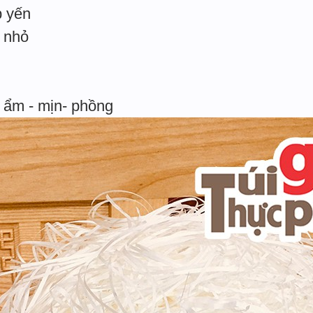
p yến
i nhỏ
 ẩm - mịn- phồng