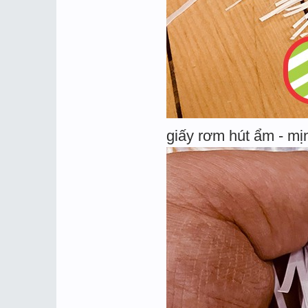
giấy rơm hút ẩm - mị