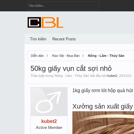
Tìm kiếm
Recent Posts
Diễn đàn
Rao Vặt - Mua Bán
Nông - Lâm - Thủy Sản
50kg giấy vụn cắt sợi nhỏ
Thảo luận trong '
Nông - Lâm - Thủy Sản
' bắt đầu bởi
kubet2
,
29/12/21
.
1kg giấy rơm lót hộp quà hú
Xưởng sản xuất giấy 
kubet2
Active Member