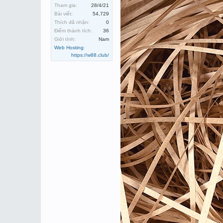
Tham gia:
28/4/21
Bài viết:
54,729
Thích đã nhận:
0
Điểm thành tích:
36
Giới tính:
Nam
Web Hosting
:
https://w88.club/