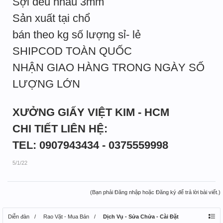
Sợi đều nhau 3mm
Sản xuất tại chổ
bán theo kg số lượng sỉ- lẻ
SHIPCOD TOÀN QUỐC
NHẬN GIAO HÀNG TRONG NGÀY SỐ
LƯỢNG LỚN
XƯỞNG GIẤY VIỆT KIM - HCM
CHI TIẾT LIÊN HỆ:
TEL: 0907943434 - 0375559998
5/1/22
(Bạn phải Đăng nhập hoặc Đăng ký để trả lời bài viết.)
Diễn đàn
Rao Vặt - Mua Bán
Dịch Vụ - Sửa Chửa - Cài Đặt