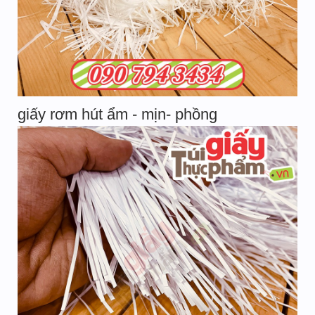
giấy rơm hút ẩm - mịn- phồng