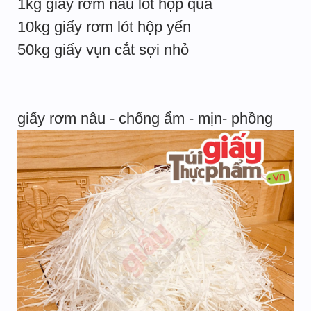
1kg giấy rơm nâu lót hộp quà
10kg giấy rơm lót hộp yến
50kg giấy vụn cắt sợi nhỏ
giấy rơm nâu - chống ẩm - mịn- phồng