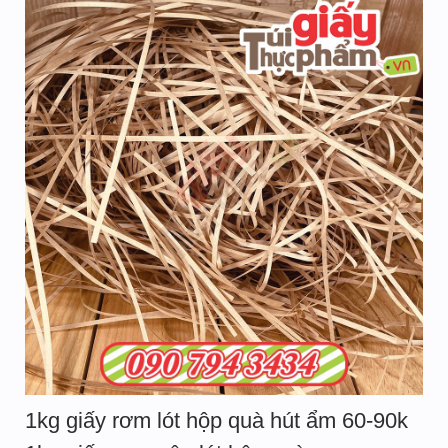
1kg giấy rơm lót hộp quà hút ẩm 60-90k