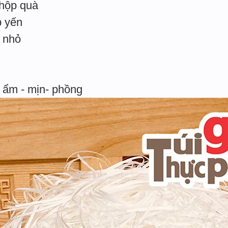
 hộp quà
p yến
i nhỏ
 ẩm - mịn- phồng