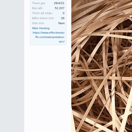
Tham gia:
28/4/21
Bài viết:
52,207
Thích đã nhận:
0
Điểm thành tích:
36
Giới tính:
Nam
Web Hosting
:
https://www.effectivestu
ffs.com/sweepstakes-
qvc/