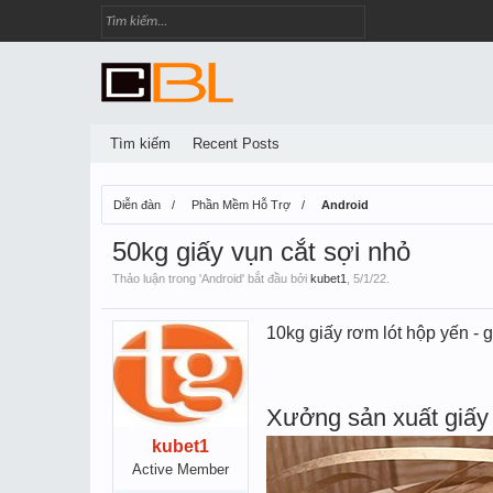
Tìm kiếm
Recent Posts
Diễn đàn
Phần Mềm Hỗ Trợ
Android
50kg giấy vụn cắt sợi nhỏ
Thảo luận trong '
Android
' bắt đầu bởi
kubet1
,
5/1/22
.
10kg giấy rơm lót hộp yến - g
Xưởng sản xuất giấy 
kubet1
Active Member