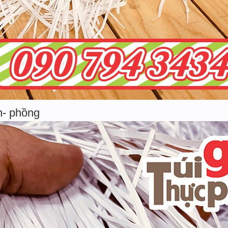
n- phồng