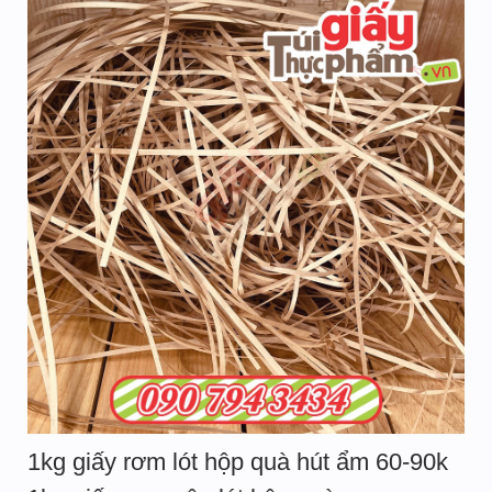
1kg giấy rơm lót hộp quà hút ẩm 60-90k