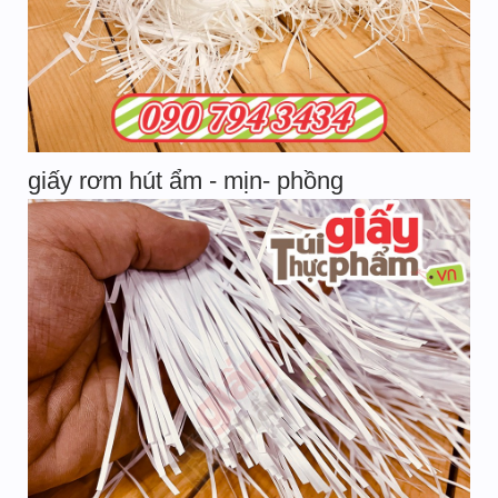
giấy rơm hút ẩm - mịn- phồng