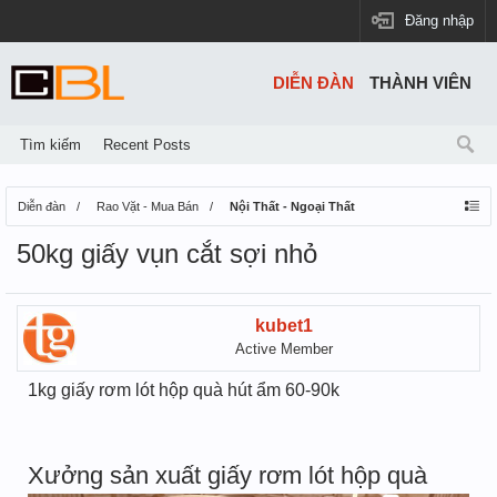
Đăng nhập
DIỄN ĐÀN
THÀNH VIÊN
Tìm kiếm
Recent Posts
Diễn đàn
Rao Vặt - Mua Bán
Nội Thất - Ngoại Thất
50kg giấy vụn cắt sợi nhỏ
kubet1
Active Member
1kg giấy rơm lót hộp quà hút ẩm 60-90k
Xưởng sản xuất giấy rơm lót hộp quà