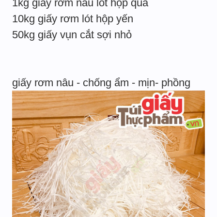
1kg giấy rơm nâu lót hộp quà
10kg giấy rơm lót hộp yến
50kg giấy vụn cắt sợi nhỏ
giấy rơm nâu - chống ẩm - mịn- phồng