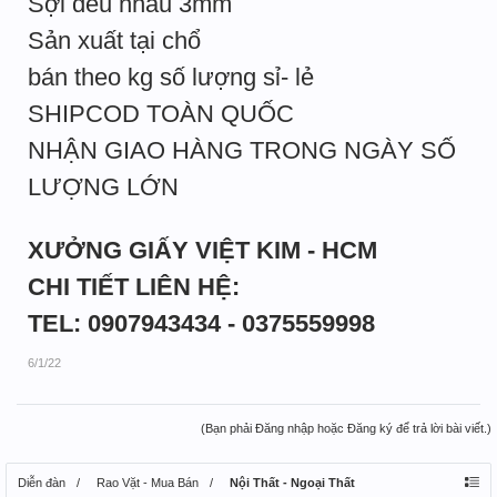
Sợi đều nhau 3mm
Sản xuất tại chổ
bán theo kg số lượng sỉ- lẻ
SHIPCOD TOÀN QUỐC
NHẬN GIAO HÀNG TRONG NGÀY SỐ
LƯỢNG LỚN
XƯỞNG GIẤY VIỆT KIM - HCM
CHI TIẾT LIÊN HỆ:
TEL: 0907943434 - 0375559998
6/1/22
(Bạn phải Đăng nhập hoặc Đăng ký để trả lời bài viết.)
Diễn đàn
Rao Vặt - Mua Bán
Nội Thất - Ngoại Thất