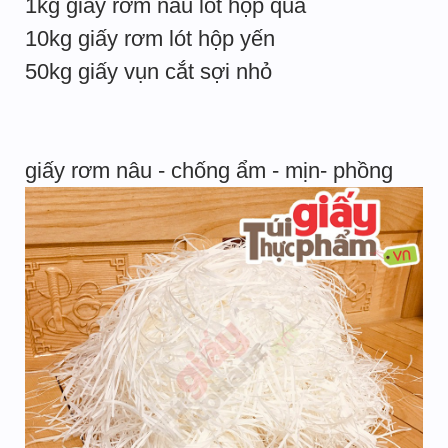
1kg giấy rơm nâu lót hộp quà
10kg giấy rơm lót hộp yến
50kg giấy vụn cắt sợi nhỏ
giấy rơm nâu - chống ẩm - mịn- phồng