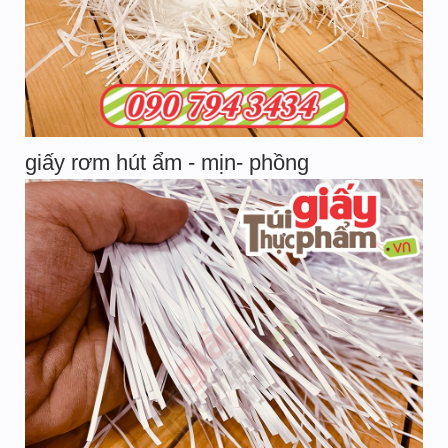
giấy rơm hút ẩm - mịn- phồng