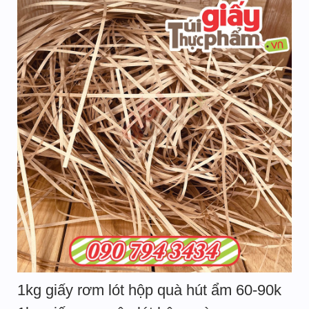
1kg giấy rơm lót hộp quà hút ẩm 60-90k