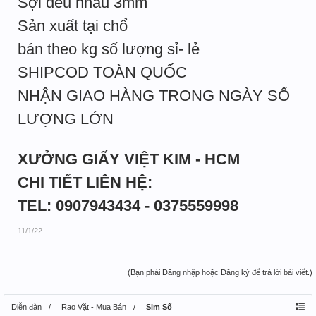
Sợi đều nhau 3mm
Sản xuất tại chổ
bán theo kg số lượng sỉ- lẻ
SHIPCOD TOÀN QUỐC
NHẬN GIAO HÀNG TRONG NGÀY SỐ
LƯỢNG LỚN
XƯỞNG GIẤY VIỆT KIM - HCM
CHI TIẾT LIÊN HỆ:
TEL: 0907943434 - 0375559998
11/1/22
(Bạn phải Đăng nhập hoặc Đăng ký để trả lời bài viết.)
Diễn đàn
Rao Vặt - Mua Bán
Sim Số