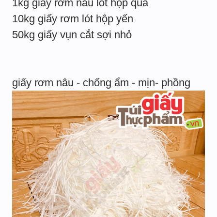
1kg giấy rơm nâu lót hộp quà
10kg giấy rơm lót hộp yến
50kg giấy vụn cắt sợi nhỏ
giấy rơm nâu - chống ẩm - mịn- phồng