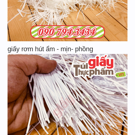
giấy rơm hút ẩm - mịn- phồng