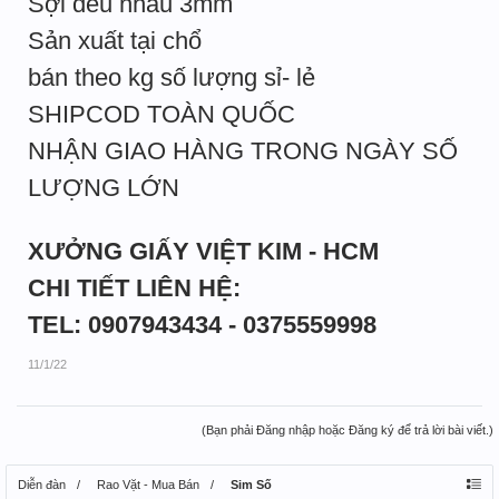
Sợi đều nhau 3mm
Sản xuất tại chổ
bán theo kg số lượng sỉ- lẻ
SHIPCOD TOÀN QUỐC
NHẬN GIAO HÀNG TRONG NGÀY SỐ
LƯỢNG LỚN
XƯỞNG GIẤY VIỆT KIM - HCM
CHI TIẾT LIÊN HỆ:
TEL: 0907943434 - 0375559998
11/1/22
(Bạn phải Đăng nhập hoặc Đăng ký để trả lời bài viết.)
Diễn đàn
Rao Vặt - Mua Bán
Sim Số