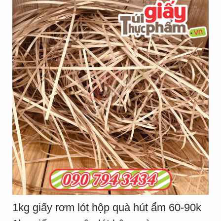
1kg giấy rơm lót hộp quà hút ẩm 60-90k