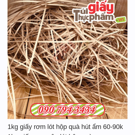
1kg giấy rơm lót hộp quà hút ẩm 60-90k