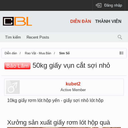
Đăng nhập
DIỄN ĐÀN
THÀNH VIÊN
Tìm kiếm
Recent Posts
Diễn đàn
Rao Vặt - Mua Bán
Sim Số
50kg giấy vụn cắt sợi nhỏ
Bảo Lâm
kubet2
Active Member
10kg giấy rơm lót hộp yến - giấy sợi nhỏ lót hộp
Xưởng sản xuất giấy rơm lót hộp quà