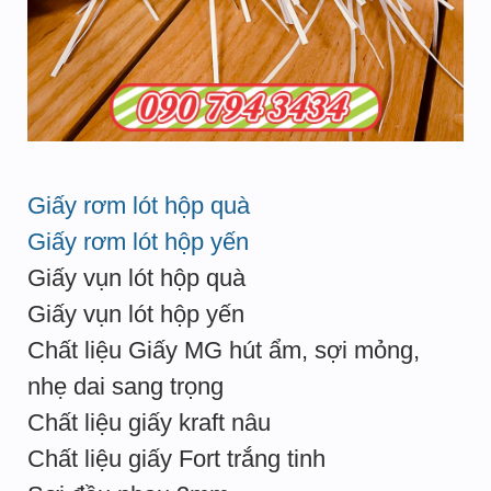
Giấy rơm lót hộp quà
Giấy rơm lót hộp yến
Giấy vụn lót hộp quà
Giấy vụn lót hộp yến
Chất liệu Giấy MG hút ẩm, sợi mỏng,
nhẹ dai sang trọng
Chất liệu giấy kraft nâu
Chất liệu giấy Fort trắng tinh