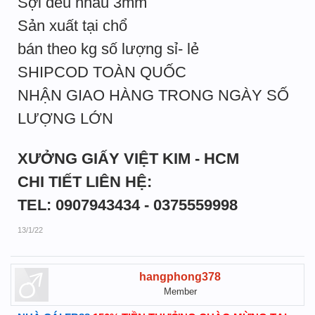
Sợi đều nhau 3mm
Sản xuất tại chổ
bán theo kg số lượng sỉ- lẻ
SHIPCOD TOÀN QUỐC
NHẬN GIAO HÀNG TRONG NGÀY SỐ
LƯỢNG LỚN
XƯỞNG GIẤY VIỆT KIM - HCM
CHI TIẾT LIÊN HỆ:
TEL: 0907943434 - 0375559998
13/1/22
hangphong378
Member