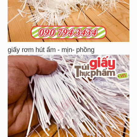
giấy rơm hút ẩm - mịn- phồng