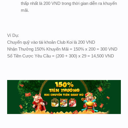
thấp nhất là 200 VND trong thời gian diễn ra khuyến
mãi.
Ví Dụ:
Chuyển quỹ vào tài khoản Club Koi là 200 VND
Nhận Thưởng 150% Khuyến Mãi = 150% x 200 = 300 VND
Số Tiền Cược Yêu Cầu = (200 + 300) x 29 = 14,500 VND