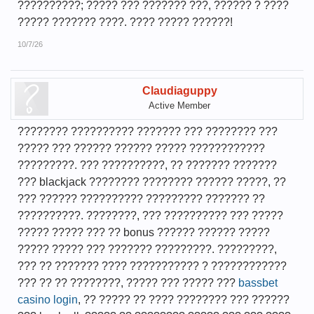
??????????; ????? ??? ??????? ???, ?????? ? ????
????? ??????? ????. ???? ????? ??????!
10/7/26
Claudiaguppy
Active Member
???????? ?????????? ??????? ??? ???????? ???
????? ??? ?????? ?????? ????? ????????????
?????????. ??? ??????????, ?? ??????? ???????
??? blackjack ???????? ???????? ?????? ?????, ??
??? ?????? ?????????? ????????? ??????? ??
??????????. ????????, ??? ?????????? ??? ?????
????? ????? ??? ?? bonus ?????? ?????? ?????
????? ????? ??? ??????? ?????????. ?????????,
??? ?? ??????? ???? ??????????? ? ????????????
??? ?? ?? ????????, ????? ??? ????? ???
bassbet
casino login
, ?? ????? ?? ???? ???????? ??? ??????