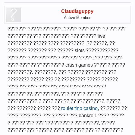
Claudiaguppy
Active Member
??????? ??? ?????????, ????? ?????? ?? ?? ??????
????????? ??? ?????????? ??? ?????? live
????????? ????? ???? ?????????. ?? ?????, ??
??????? ??????? ??? ?????? slots ????????????
??????? ???????????? ?????? ?????, ??? ??? ???
???? ?????? ?????????? crash games ?????? ?????
?????????. ????????, ??? ?????? ???????? ???
???????? ????? ??? ?? ????????? ????? ??????
??????????? ???????????? ????? ???????
?????????. ?????????, ??? ?? ??? ??????
??????????? ? ???? ??? ?? ?? ??????????, ?????
??? ??????? ????? ???
roulet tino casino
, ?? ????? ??
???? ???????? ??? ?????? ??? bankroll. ???? ?????
? ????? ??? ??? ??? ??????? ?????????; ?????
?????????? ?????? ???? ??????? ??? ?? ????????