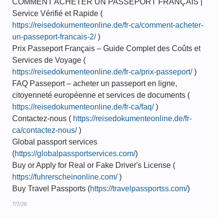
COMMENT ACHETER UN PASSEPORT FRANÇAIS |
Service Vérifié et Rapide (
https://reisedokumenteonline.de/fr-ca/comment-acheter-
un-passeport-francais-2/
)
Prix Passeport Français – Guide Complet des Coûts et
Services de Voyage (
https://reisedokumenteonline.de/fr-ca/prix-passeport/
)
FAQ Passeport – acheter un passeport en ligne,
citoyenneté européenne et services de documents (
https://reisedokumenteonline.de/fr-ca/faq/
)
Contactez-nous (
https://reisedokumenteonline.de/fr-
ca/contactez-nous/
)
Global passport services
(
https://globalpassportservices.com/
)
Buy or Apply for Real or Fake Driver's License (
https://fuhrerscheinonline.com/
)
Buy Travel Passports (
https://travelpassportss.com/
)
7/7/26