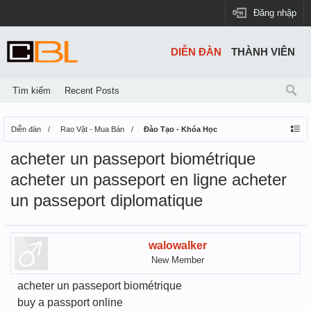
Đăng nhập
DIỄN ĐÀN
THÀNH VIÊN
Tìm kiếm
Recent Posts
Diễn đàn
Rao Vặt - Mua Bán
Đào Tạo - Khóa Học
acheter un passeport biométrique
acheter un passeport en ligne acheter
un passeport diplomatique
walowalker
New Member
acheter un passeport biométrique
buy a passport online