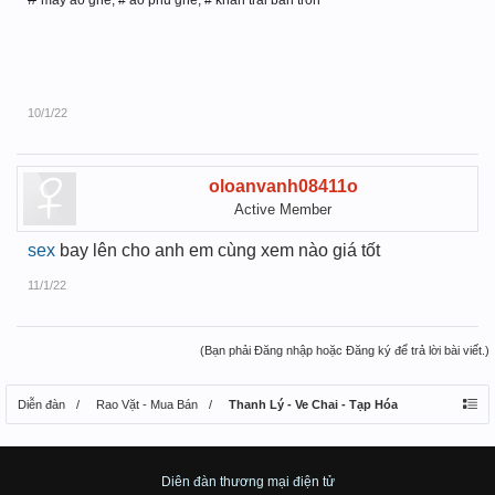
may áo ghế, # ao phu ghe, # khan trai ban tron
10/1/22
oloanvanh08411o
Active Member
sex
bay lên cho anh em cùng xem nào giá tốt
11/1/22
(Bạn phải Đăng nhập hoặc Đăng ký để trả lời bài viết.)
Diễn đàn
Rao Vặt - Mua Bán
Thanh Lý - Ve Chai - Tạp Hóa
Diên đàn thương mại điện tử