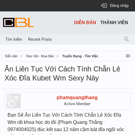
Đăng nhập
DIỄN ĐÀN
THÀNH VIÊN
Tìm kiếm
Recent Posts
Diễn đàn
Rao Vặt - Mua Bán
Tuyển Dụng - Tìm Việc
Ăn Liên Tục Với Cách Tính Chẵn Lẻ
Xóc Đĩa Kubet Wm Sexy Này
phamquangthang
Active Member
Bạn Sẽ Ăn Liên Tục Với Cách Tính Chẵn Lẻ Xóc Đĩa
Wm rất khoa học do tôi (Phạm Quang Thắng
0974004025) đúc kết sau 12 năm cầm bát đĩa ngồi xóc