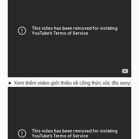
► Xem thêm video giới thiệu về công thức xóc đĩa sexy: