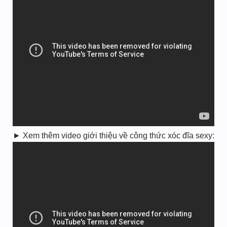
► Xem thêm video giới thiệu về công thức xóc đĩa sexy: