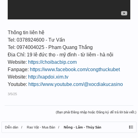
Thông tin liên hệ
Tel: 0378924600 - Tư Vấn
Tel: 0974004025 - Phạm Quang Thắng
Địa Chỉ: 19 lê đức thọ - mỹ đình - từ liêm - hà nội
Website:
https://choibacbip.com
Fanpage:
https://www.facebook.com/congthuckubet
Website:
http://xapdoi.xim.tv
Youtube:
https://www.youtube.com/@xocdiakucasino
3/5/25
(Bạn phải Đăng nhập hoặc Đăng ký để trả lời bài viết.)
Diễn đàn
Rao Vặt - Mua Bán
Nông - Lâm - Thủy Sản