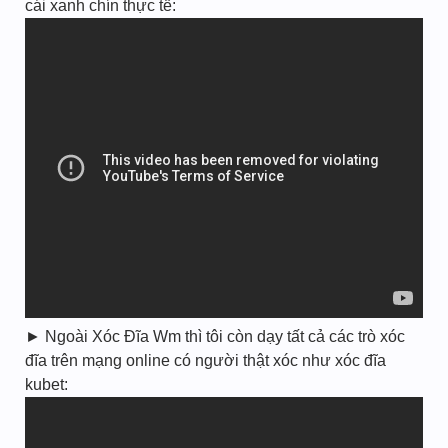
cái xanh chín thực tế:
► Ngoài Xóc Đĩa Wm thì tôi còn dạy tất cả các trò xóc
đĩa trên mạng online có người thật xóc như xóc đĩa
kubet: