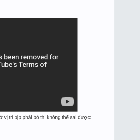
 trí bịp phải bỏ thì không thể sai được: