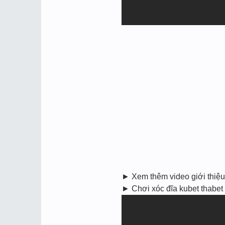
► Xem thêm video giới thiệu 
► Chơi xóc đĩa kubet thabet sex