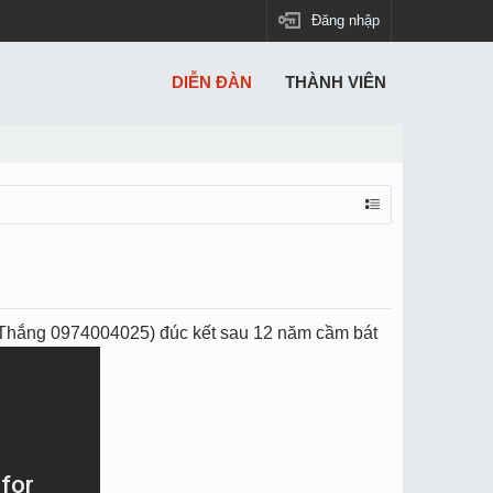
Đăng nhập
DIỄN ĐÀN
THÀNH VIÊN
hắng 0974004025) đúc kết sau 12 năm cầm bát