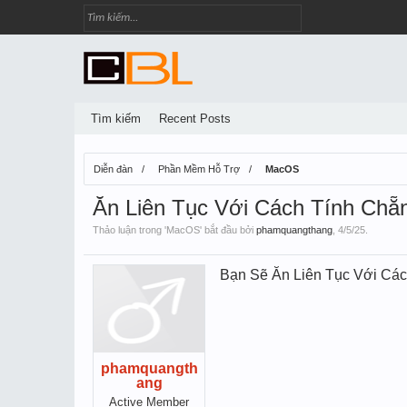
Tìm kiếm
Recent Posts
Diễn đàn
Phần Mềm Hỗ Trợ
MacOS
Ăn Liên Tục Với Cách Tính Chẵ
Thảo luận trong '
MacOS
' bắt đầu bởi
phamquangthang
,
4/5/25
.
Bạn Sẽ Ăn Liên Tục Với Các
phamquangth
ang
Active Member