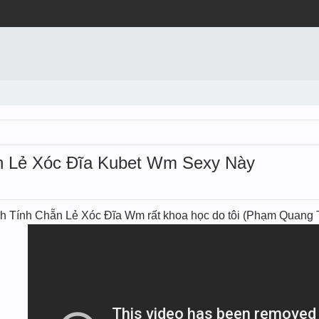
n Lẻ Xóc Đĩa Kubet Wm Sexy Này
h Tính Chẵn Lẻ Xóc Đĩa Wm rất khoa học do tôi (Phạm Quang T