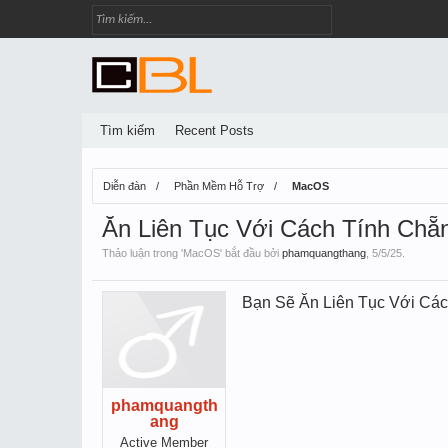
Tìm kiếm
Recent Posts
Diễn đàn
Phần Mềm Hỗ Trợ
MacOS
Ăn Liên Tục Với Cách Tính Chẵ
Thảo luận trong '
MacOS
' bắt đầu bởi
phamquangthang
,
5/5/25
.
Bạn Sẽ Ăn Liên Tục Với Các
phamquangth
ang
Active Member