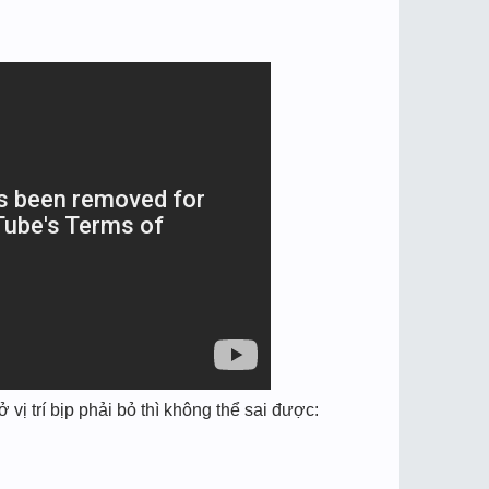
 trí bịp phải bỏ thì không thể sai được: