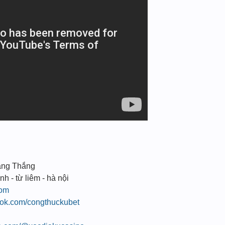
ang Thắng
nh - từ liêm - hà nội
com
ook.com/congthuckubet