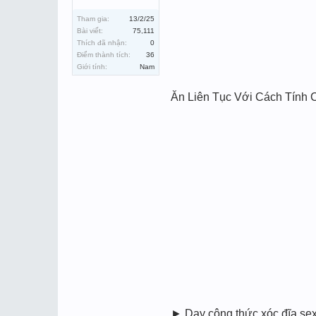
Tham gia:
13/2/25
Bài viết:
75,111
Thích đã nhận:
0
Điểm thành tích:
36
Giới tính:
Nam
Ăn Liên Tục Với Cách Tính
► Dạy công thức xóc đĩa se