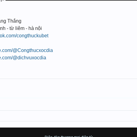
ang Thắng
nh - từ liêm - hà nội
ook.com/congthuckubet
be.com/@Congthucxocdia
be.com/@dichvuxocdia