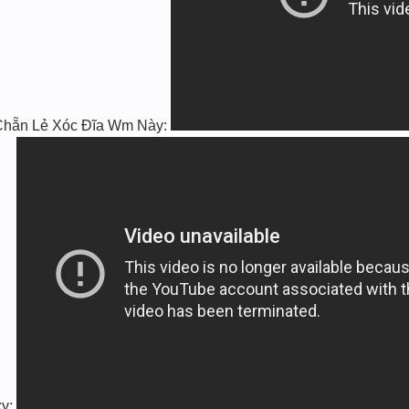
 Chẵn Lẻ Xóc Đĩa Wm Này:
xy: