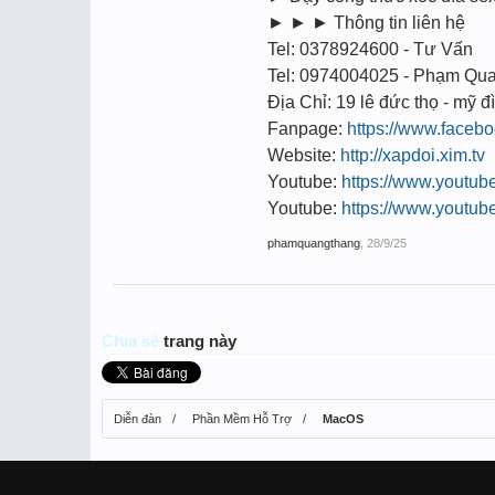
► ► ► Thông tin liên hệ
Tel: 0378924600 - Tư Vấn
Tel: 0974004025 - Phạm Qu
Địa Chỉ: 19 lê đức thọ - mỹ đì
Fanpage:
https://www.faceb
Website:
http://xapdoi.xim.tv
Youtube:
https://www.youtu
Youtube:
https://www.youtu
phamquangthang
,
28/9/25
Chia sẻ
trang này
Diễn đàn
Phần Mềm Hỗ Trợ
MacOS