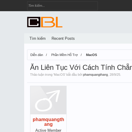
Tìm kiếm
Recent Posts
Diễn đàn
Phần Mềm Hỗ Trợ
MacOS
Ăn Liên Tục Với Cách Tính Ch
Thảo luận trong '
MacOS
' bắt đầu bởi
phamquangthang
,
28/9/25
.
phamquangth
ang
Active Member