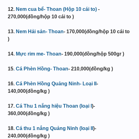
12.
Nem cua bể- Thoan (Hộp 10 cái to)
-
270,000(đồng/hộp 10 cái to )
13.
Nem Hải sản- Thoan
- 170,000(đồng/hộp 10 cái to
)
14.
Mực rim me- Thoan
- 190,000(đồng/hộp 500gr )
15
. Cá Phèn Hồng- Thoan
-
210,000
(đồng/kg )
16
.
Cá Phèn Hồng Quảng Ninh- Loại II
-
140,000(đồng/kg )
17.
Cá Thu 1 nắng hiệu Thoan (loại I
)-
360,000(đồng/kg )
18.
Cá thu 1 nẳng Quảng Ninh (loại II
)-
240,000(đồng/kg )