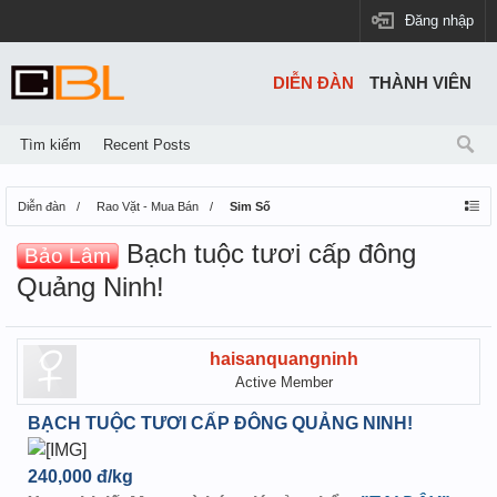
Đăng nhập
DIỄN ĐÀN
THÀNH VIÊN
Tìm kiếm
Recent Posts
Diễn đàn
Rao Vặt - Mua Bán
Sim Số
Bạch tuộc tươi cấp đông
Bảo Lâm
Quảng Ninh!
haisanquangninh
Active Member
BẠCH TUỘC TƯƠI CẤP ĐÔNG QUẢNG NINH!
240,000 đ/kg