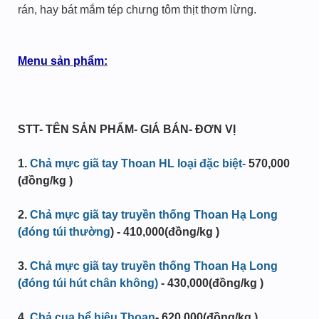
rán, hay bát mắm tép chưng tôm thịt thơm lừng.
Menu sản phẩm:
STT
- TÊN SẢN PHẨM- GIÁ BÁN- ĐƠN VỊ
1
.
Chả mực giã tay Thoan HL loại đặc biệt-
570,000
(đồng/kg )
2.
Chả mực giã tay truyền thống Thoan Hạ Long
(đóng túi thường
) - 410,000(đồng/kg )
3.
Chả mực giã tay truyền thống Thoan Hạ Long
(đóng túi hút chân không)
- 430,000(đồng/kg )
4.
Chả cua bể hiệu Thoan
- 620,000(đồng/kg )