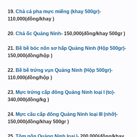
19.
Chả cá pha mực miếng (khay 500gr)-
110,000(đồng/khay )
20
. Chả ốc Quảng Ninh
-
150,000
(đồng/khay 500gr )
21
.
Bề bề bóc nõn sơ hấp Quảng Ninh (Hộp 500gr)-
150,000(đồng/hộp )
22.
Bề bề trứng vụn Quảng Ninh (Hộp 500gr)-
110,000(đồng/hộp )
23.
Mực trứng cấp đông Quảng Ninh loại I (to)-
340,000(đồng/kg )
24.
Mực câu cấp đông Quảng Ninh loại III (nhỡ)-
150,000(đồng/khay 500gr )
25.
Tôm nõn Quảng Ninh loại I
-
200,000(đồng/khay