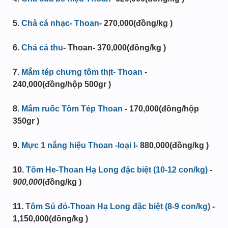
5.
Chả cá nhạc- Thoan
- 270,000(đồng/kg )
6.
Chả cá thu
- Thoan- 370,000(đồng/kg )
7.
Mắm tép chưng tôm thịt- Thoan
-
240,000(đồng/hộp 500gr )
8.
Mắm ruốc Tôm Tép Thoan
- 170,000(đồng/hộp
350gr )
9.
Mực 1 nắng hiệu Thoan -loại I-
880,000(đồng/kg )
10.
Tôm He-Thoan Hạ Long đặc biệt (10-12 con/kg)
-
900,000
(đồng/kg )
11
.
Tôm Sú đỏ-Thoan Hạ Long đặc biệt (8-9 con/kg)
-
1,150,000(đồng/kg )