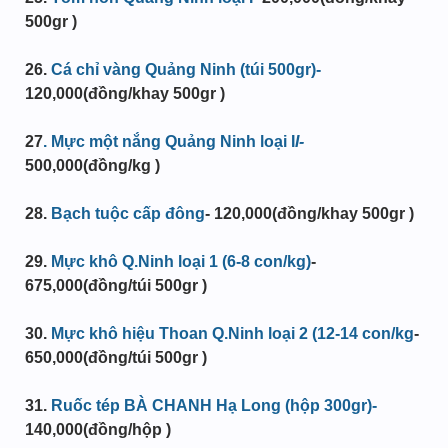
500gr )
26.
Cá chỉ vàng Quảng Ninh (túi 500gr)-
120,000(đồng/khay 500gr )
27
. Mực một nắng Quảng Ninh loại I
I-
500,000
(đồng/kg )
28
.
Bạch tuộc cấp đông
-
120,000
(đồng/khay 500gr )
29
.
Mực khô Q.Ninh loại 1 (6-8 con/kg)
-
675,000(đồng/túi 500gr )
30.
Mực khô hiệu Thoan Q.Ninh loại 2 (12-14 con/kg
-
650,000(đồng/túi 500gr )
31.
Ruốc tép BÀ CHANH Hạ Long (hộp 300gr)-
140,000(đồng/hộp )