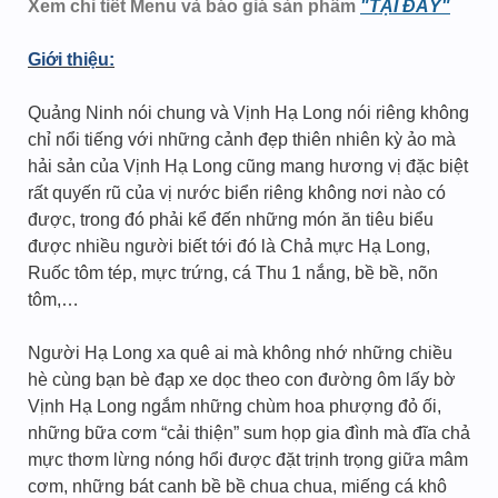
Xem chi tiết Menu và báo giá sản phẩm
"TẠI ĐÂY"
Giới thiệu:
Quảng Ninh nói chung và Vịnh Hạ Long nói riêng không
chỉ nổi tiếng với những cảnh đẹp thiên nhiên kỳ ảo mà
hải sản của Vịnh Hạ Long cũng mang hương vị đặc biệt
rất quyến rũ của vị nước biển riêng không nơi nào có
được, trong đó phải kể đến những món ăn tiêu biểu
được nhiều người biết tới đó là Chả mực Hạ Long,
Ruốc tôm tép, mực trứng, cá Thu 1 nắng, bề bề, nõn
tôm,…
Người Hạ Long xa quê ai mà không nhớ những chiều
hè cùng bạn bè đạp xe dọc theo con đường ôm lấy bờ
Vịnh Hạ Long ngắm những chùm hoa phượng đỏ ối,
những bữa cơm “cải thiện” sum họp gia đình mà đĩa chả
mực thơm lừng nóng hổi được đặt trịnh trọng giữa mâm
cơm, những bát canh bề bề chua chua, miếng cá khô