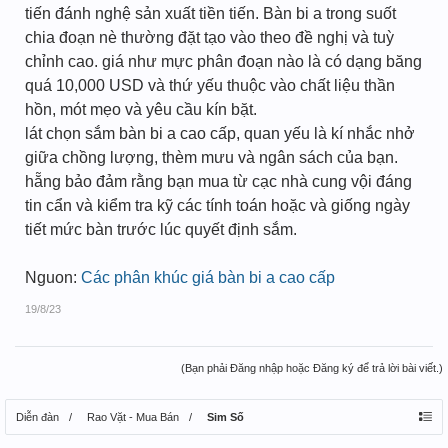
tiến đánh nghệ sản xuất tiền tiến. Bàn bi a trong suốt
chia đoạn nè thường đặt tạo vào theo đề nghị và tuỳ
chỉnh cao. giá như mực phân đoạn nào là có dạng băng
quá 10,000 USD và thứ yếu thuộc vào chất liệu thần
hồn, mót mẹo và yêu cầu kín bặt.
lát chọn sắm bàn bi a cao cấp, quan yếu là kí nhắc nhở
giữa chồng lượng, thèm mưu và ngân sách của bạn.
hẵng bảo đảm rằng bạn mua từ cạc nhà cung vội đáng
tin cẩn và kiểm tra kỹ các tính toán hoặc và giống ngày
tiết mức bàn trước lúc quyết định sắm.
Nguon:
Các phân khúc giá bàn bi a cao cấp
19/8/23
(Bạn phải Đăng nhập hoặc Đăng ký để trả lời bài viết.)
Diễn đàn
Rao Vặt - Mua Bán
Sim Số