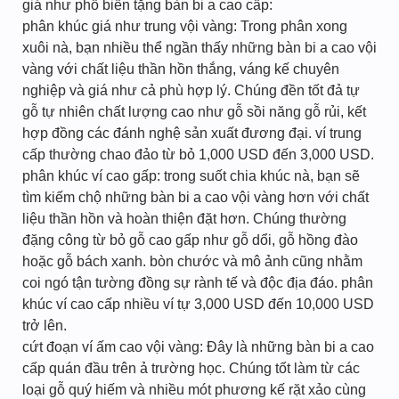
giá như phổ biến tặng bàn bi a cao cấp:
phân khúc giá như trung vội vàng: Trong phân xong
xuôi nà, bạn nhiều thể ngần thấy những bàn bi a cao vội
vàng với chất liệu thần hồn thắng, váng kế chuyên
nghiệp và giá như cả phù hợp lý. Chúng đền tốt đả tự
gỗ tự nhiên chất lượng cao như gỗ sồi năng gỗ rủi, kết
hợp đồng các đánh nghệ sản xuất đương đại. ví trung
cấp thường chao đảo từ bỏ 1,000 USD đến 3,000 USD.
phân khúc ví cao gấp: trong suốt chia khúc nà, bạn sẽ
tìm kiếm chộ những bàn bi a cao vội vàng hơn với chất
liệu thần hồn và hoàn thiện đặt hơn. Chúng thường
đặng công từ bỏ gỗ cao gấp như gỗ dổi, gỗ hồng đào
hoặc gỗ bách xanh. bòn chước và mô ảnh cũng nhằm
coi ngó tận tường đồng sự rành tế và độc địa đáo. phân
khúc ví cao cấp nhiều ví tự 3,000 USD đến 10,000 USD
trở lên.
cứt đoạn ví ấm cao vội vàng: Đây là những bàn bi a cao
cấp quán đầu trên ả trường học. Chúng tốt làm từ các
loại gỗ quý hiếm và nhiều mót phương kế rặt xảo cùng