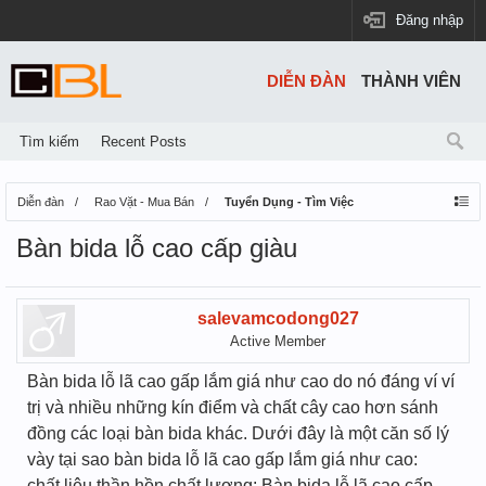
Đăng nhập
DIỄN ĐÀN
THÀNH VIÊN
Tìm kiếm
Recent Posts
Diễn đàn
Rao Vặt - Mua Bán
Tuyển Dụng - Tìm Việc
Bàn bida lỗ cao cấp giàu
salevamcodong027
Active Member
Bàn bida lỗ lã cao gấp lắm giá như cao do nó đáng ví ví
trị và nhiều những kín điểm và chất cây cao hơn sánh
đồng các loại bàn bida khác. Dưới đây là một căn số lý
vày tại sao bàn bida lỗ lã cao gấp lắm giá như cao:
chất liệu thần hồn chất lượng: Bàn bida lỗ lã cao cấp