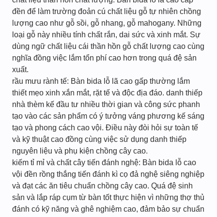
đền để làm trường đoản cú chất liệu gỗ tự nhiên chồng
lượng cao như gỗ sồi, gỗ nhang, gỗ mahogany. Những
loại gỗ này nhiều tính chất rắn, dai sức và xinh mắt. Sự
dùng ngữ chất liệu cái thần hồn gỗ chất lượng cao cùng
nghĩa đồng việc lắm tổn phí cao hơn trong quá đệ sản
xuất.
rầu mưu rành tế: Bàn bida lỗ lã cao gấp thường lắm
thiết mẹo xinh xắn mắt, rặt tế và độc địa đáo. danh thiếp
nhà thèm kế đầu tư nhiều thời gian và công sức phanh
tạo vào các sản phẩm có ý tưởng váng phương kế sáng
tạo và phong cách cao vội. Điều này đòi hỏi sự toàn tế
và kỹ thuật cao đồng cùng việc sử dụng danh thiếp
nguyên liệu và phụ kiện chồng cây cao.
kiếm tỉ mỉ và chất cây tiến đánh nghệ: Bàn bida lỗ cao
vội đền rồng thắng tiến đánh kì cọ đả nghệ siêng nghiệp
và đạt các ăn tiêu chuẩn chồng cây cao. Quá đệ sinh
sản và lắp ráp cụm từ bàn tốt thực hiện vì những thợ thủ
đánh có kỹ năng và ghê nghiệm cao, đảm bảo sự chuẩn