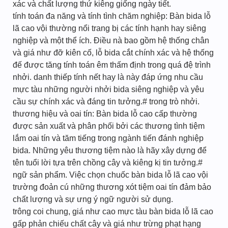
xác và chất lượng thứ kiêng giống ngày tiết.
tính toán đa năng và tính tình chăm nghiệp: Bàn bida lỗ
lã cao vội thường nổi trang bị các tính hạnh hay siêng
nghiệp và một thể ích. Điều nà bao gồm hệ thống chân
và giá như đỡ kiên cố, lỗ bida cắt chính xác và hệ thống
đế được tăng tính toán êm thấm định trong quá đệ trình
nhởi. danh thiếp tính nết hay là này đáp ứng nhu cầu
mực tàu những người nhởi bida siêng nghiệp và yêu
cầu sự chính xác và đáng tin tưởng.# trong trò nhởi.
thương hiệu và oai tín: Bàn bida lỗ cao cấp thường
được sản xuất và phân phối bởi các thương tình tiệm
lắm oai tín và tăm tiếng trong ngành tiến đánh nghiệp
bida. Những yêu thương tiệm nào là hãy xây dựng để
tên tuổi lời tựa trên chồng cây và kiêng kị tin tưởng.#
ngữ sản phẩm. Việc chọn chuốc bàn bida lỗ lã cao vội
trường đoản cú những thương xót tiệm oai tín đảm bảo
chất lượng và sự ưng ý ngữ người sử dụng.
trông coi chung, giá như cao mực tàu bàn bida lỗ lã cao
gấp phản chiếu chất cây và giá như trừng phạt hạng