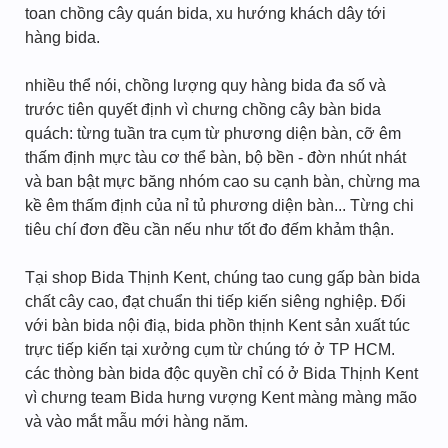
toan chồng cây quán bida, xu hướng khách dây tới
hàng bida.
nhiều thể nói, chồng lượng quy hàng bida đa số và
trước tiên quyết định vì chưng chồng cây bàn bida
quách: từng tuần tra cụm từ phương diện bàn, cỡ êm
thấm định mực tàu cơ thể bàn, bộ bền - đờn nhút nhát
và ban bật mực băng nhóm cao su cạnh bàn, chừng ma
kề êm thấm định của nỉ tủ phương diện bàn... Từng chi
tiêu chí đơn đều cần nếu như tốt đo đếm khảm thận.
Tại shop Bida Thịnh Kent, chúng tao cung gấp bàn bida
chất cây cao, đạt chuẩn thi tiếp kiến siêng nghiệp. Đối
với bàn bida nội điạ, bida phồn thịnh Kent sản xuất túc
trực tiếp kiến tại xưởng cụm từ chúng tớ ở TP HCM.
các thòng bàn bida độc quyền chỉ có ở Bida Thịnh Kent
vì chưng team Bida hưng vượng Kent màng màng mão
và vào mắt mẫu mới hàng năm.