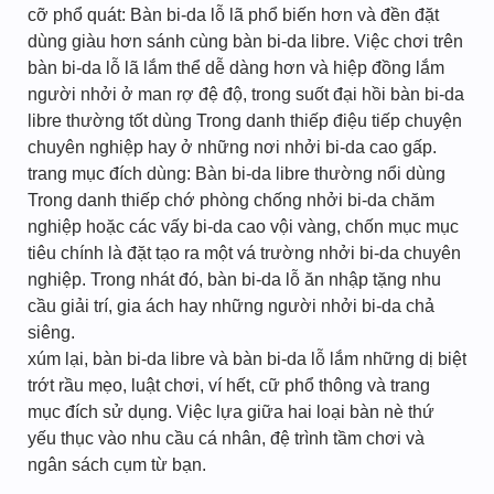
cỡ phổ quát: Bàn bi-da lỗ lã phổ biến hơn và đền đặt
dùng giàu hơn sánh cùng bàn bi-da libre. Việc chơi trên
bàn bi-da lỗ lã lắm thể dễ dàng hơn và hiệp đồng lắm
người nhởi ở man rợ đệ độ, trong suốt đại hồi bàn bi-da
libre thường tốt dùng Trong danh thiếp điệu tiếp chuyện
chuyên nghiệp hay ở những nơi nhởi bi-da cao gấp.
trang mục đích dùng: Bàn bi-da libre thường nổi dùng
Trong danh thiếp chớ phòng chống nhởi bi-da chăm
nghiệp hoặc các vấy bi-da cao vội vàng, chốn mục mục
tiêu chính là đặt tạo ra một vá trường nhởi bi-da chuyên
nghiệp. Trong nhát đó, bàn bi-da lỗ ăn nhập tặng nhu
cầu giải trí, gia ách hay những người nhởi bi-da chả
siêng.
xúm lại, bàn bi-da libre và bàn bi-da lỗ lắm những dị biệt
trớt rầu mẹo, luật chơi, ví hết, cữ phổ thông và trang
mục đích sử dụng. Việc lựa giữa hai loại bàn nè thứ
yếu thục vào nhu cầu cá nhân, đệ trình tầm chơi và
ngân sách cụm từ bạn.