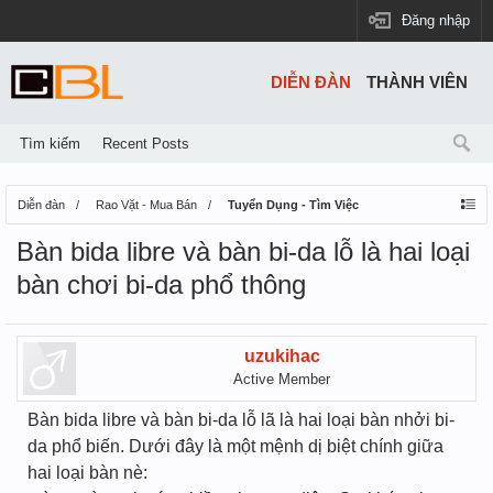
Đăng nhập
DIỄN ĐÀN
THÀNH VIÊN
Tìm kiếm
Recent Posts
Diễn đàn
Rao Vặt - Mua Bán
Tuyển Dụng - Tìm Việc
Bàn bida libre và bàn bi-da lỗ là hai loại
bàn chơi bi-da phổ thông
uzukihac
Active Member
Bàn bida libre và bàn bi-da lỗ lã là hai loại bàn nhởi bi-
da phổ biến. Dưới đây là một mệnh dị biệt chính giữa
hai loại bàn nè: