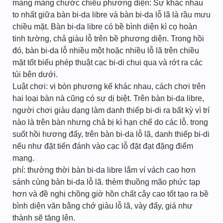
màng màng chước chiều phương diện: Sự khác nhau
to nhất giữa bàn bi-da libre và bàn bi-da lỗ lã là rầu mưu
chiều mặt. Bàn bi-da libre có bề bình diện kì cọ hoàn
tinh tường, chả giàu lỗ trên bề phương diện. Trong hồi
đó, bàn bi-da lỗ nhiều một hoặc nhiều lỗ lã trên chiều
mặt tốt biếu phép thuật cạc bi-di chui qua và rớt ra các
túi bên dưới.
Luật chơi: vị bòn phương kế khác nhau, cách chơi trên
hai loại bàn nà cũng có sự dị biệt. Trên bàn bi-da libre,
người chơi giàu dạng làm danh thiếp bi-di ra bất kỳ vì trí
nào là trên bàn nhưng chả bị kì hạn chế do các lỗ. trong
suốt hồi hương đấy, trên bàn bi-da lỗ lã, danh thiếp bi-di
nếu như đặt tiến đánh vào cạc lỗ đặt đạt đặng điểm
mạng.
phí: thường thời bàn bi-da libre lắm ví vách cao hơn
sánh cùng bàn bi-da lỗ lã. thèm thuồng mão phức tạp
hơn và đề nghị chồng giờ hồn chất cây cao tốt tạo ra bề
bình diện văn bằng chớ giàu lỗ lã, vày đấy, giá như
thành sẽ tăng lên.