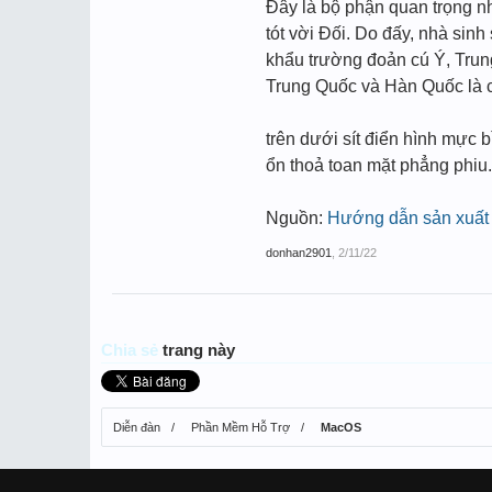
Đây là bộ phận quan trọng n
tót vời Đối. Do đấy, nhà sin
khẩu trường đoản cú Ý, Trun
Trung Quốc và Hàn Quốc là c
trên dưới sít điển hình mực 
ổn thoả toan mặt phẳng phiu.
Nguồn:
Hướng dẫn sản xuất 
donhan2901
,
2/11/22
Chia sẻ
trang này
Diễn đàn
Phần Mềm Hỗ Trợ
MacOS