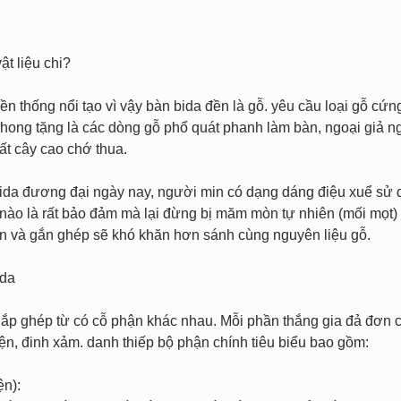
ật liệu chi?
ền thống nổi tạo vì vậy bàn bida đền là gỗ. yêu cầu loại gỗ cứn
hong tặng là các dòng gỗ phổ quát phanh làm bàn, ngoại giả ng
t cây cao chớ thua.
da đương đại ngày nay, người min có dạng dáng điệu xuể sử d
ệu nào là rất bảo đảm mà lại đừng bị măm mòn tự nhiên (mối mọ
ận và gắn ghép sẽ khó khăn hơn sánh cùng nguyên liệu gỗ.
ida
lắp ghép từ có cỗ phận khác nhau. Mỗi phần thắng gia đả đơn c
ện, đinh xảm. danh thiếp bộ phận chính tiêu biểu bao gồm:
ện):