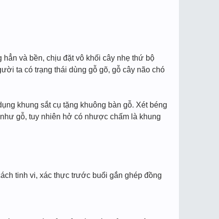
g hẳn và bền, chịu đặt vô khối cây nhẹ thứ bộ
ười ta có trạng thái dùng gỗ gõ, gỗ cây não chó
ụng khung sắt cụ tặng khuông bàn gỗ. Xét béng
t) như gỗ, tuy nhiên hở có nhược chấm là khung
ách tinh vi, xác thực trước buổi gắn ghép đồng