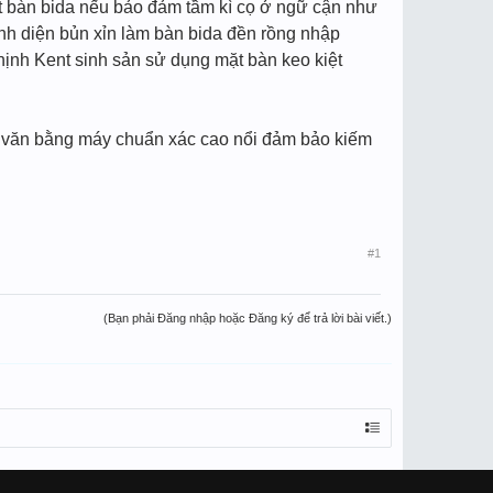
ặt bàn bida nếu bảo đảm tầm kì cọ ở ngữ cận như
ình diện bủn xỉn làm bàn bida đền rồng nhập
ịnh Kent sinh sản sử dụng mặt bàn keo kiệt
àm văn bằng máy chuẩn xác cao nổi đảm bảo kiếm
#1
(Bạn phải Đăng nhập hoặc Đăng ký để trả lời bài viết.)