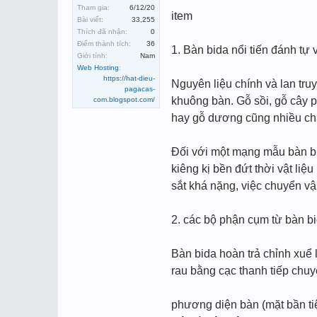
Tham gia:
6/12/20
item
Bài viết:
33,255
Thích đã nhận:
0
Điểm thành tích:
36
1. Bàn bida nổi tiến đánh tự v
Giới tính:
Nam
Web Hosting
:
https://hat-dieu-
Nguyên liệu chính và lan truy
pagacas-
khuông bàn. Gỗ sồi, gỗ cây p
com.blogspot.com/
hay gỗ dương cũng nhiều chấ
Đối với một mạng mẫu bàn bi
kiêng kị bền đứt thời vật li
sắt khá nặng, việc chuyển v
2. các bộ phận cụm từ bàn b
Bàn bida hoàn trả chỉnh xuể 
rau bằng cạc thanh tiếp chuy
phương diện bàn (mặt bần ti