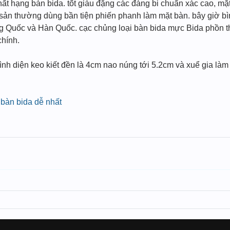
hất hạng bàn bida. tốt giàu đặng các đàng bi chuẩn xác cao, m
h sản thường dùng bần tiện phiến phanh làm mặt bàn. bây giờ b
g Quốc và Hàn Quốc. cạc chủng loại bàn bida mực Bida phồn th
hính.
bình diện keo kiết đền là 4cm nao núng tới 5.2cm và xuể gia l
bàn bida dễ nhất