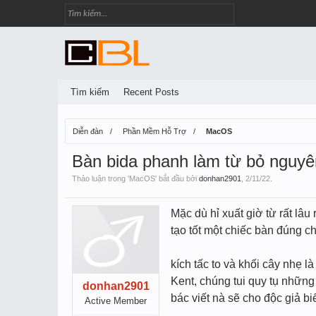
Tìm kiếm
Recent Posts
Diễn đàn
Phần Mềm Hỗ Trợ
MacOS
Bàn bida phanh làm từ bỏ nguyên
Thảo luận trong '
MacOS
' bắt đầu bởi
donhan2901
,
2/11/22
.
Mặc dù hỉ xuất giờ từ rất lâu 
tạo tốt một chiếc bàn đúng c
kích tấc to và khối cây nhẹ l
Kent, chúng tui quy tụ những
donhan2901
bác viết nà sẽ cho độc giả bi
Active Member