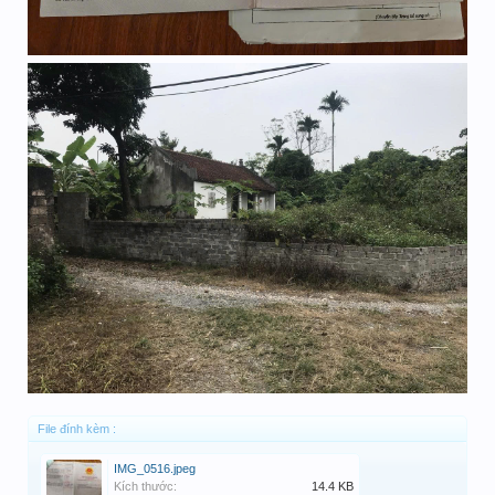
File đính kèm :
IMG_0516.jpeg
Kích thước:
14.4 KB