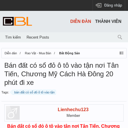
Đăng nhập
DIỄN ĐÀN
THÀNH VIÊN
Tìm kiếm
Recent Posts
Diễn đàn
Rao Vặt - Mua Bán
Bất Động Sản
Bán đất có sổ đỏ ô tô vào tận nơi Tân
Tiến, Chương Mỹ Cách Hà Đông 20
phút đi xe
Tags:
bán đất có sổ đỏ ô tô vào tận
Lienhechu123
Member
Bán đất có sổ đỏ ô tô vào tận nơi Tân Tiến, Chương