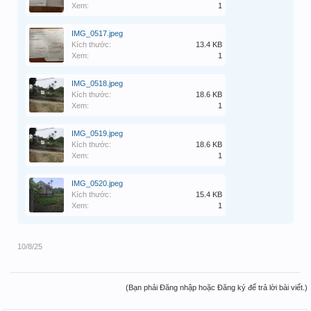
Xem:
1
IMG_0517.jpeg
Kích thước:
13.4 KB
Xem:
1
IMG_0518.jpeg
Kích thước:
18.6 KB
Xem:
1
IMG_0519.jpeg
Kích thước:
18.6 KB
Xem:
1
IMG_0520.jpeg
Kích thước:
15.4 KB
Xem:
1
10/8/25
(Bạn phải Đăng nhập hoặc Đăng ký để trả lời bài viết.)