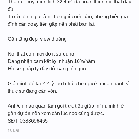
Thanh Thuỷ, diện tích 32,4m², đã hoàn thiện nội thất đầy
đủ.
Trước định giữ làm chỗ nghỉ cuối tuần, nhưng hiện gia
đình cần xoay tiền gấp nên phải bán lại.
Căn tầng đẹp, view thoáng
Nội thất còn mới do ít sử dụng
Đang nhận cam kết lợi nhuận 10%/năm
Hồ sơ pháp lý đầy đủ, sang tên gọn
Giá mình để lại 2,2 tỷ, bớt chút cho người mua nhanh vì
thực sự đang cần vốn.
Anh/chị nào quan tâm gọi trực tiếp giúp mình, mình ở
gần dự án nên xem căn lúc nào cũng được.
SĐT: 0388696465
16/1/26