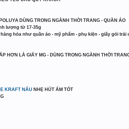
 POLUYA DÙNG TRONG NGÀNH THỜI TRANG - QUẦN ÁO
ịnh lượng từ 17-35g
i hàng hóa như quần áo - mỹ phẩm - phụ kiện - giấy gói trái
CẤP HƠN LÀ GIẤY MG - DÙNG TRONG NGÀNH THỜI TRANG
RE KRAFT NÂU
NHẸ HÚT ẨM TỐT
NG