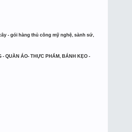
 cây - gói hàng thủ công mỹ nghệ, sành sứ,
 - QUẦN ÁO- THỰC PHẨM, BÁNH KẸO -