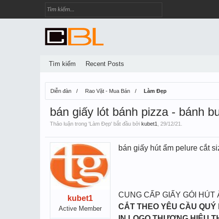
Tìm kiếm
Recent Posts
Diễn đàn
Rao Vặt - Mua Bán
Làm Đẹp
bán giấy lót bánh pizza - bánh b
Thảo luận trong '
Làm Đẹp
' bắt đầu bởi
kubet1
,
29/12/21
.
bán giấy hút ẩm pelure cắt s
CUNG CẤP GIẤY GÓI HÚT
kubet1
CẮT THEO YÊU CẦU QUÝ
Active Member
IN LOGO THƯƠNG HIỆU 