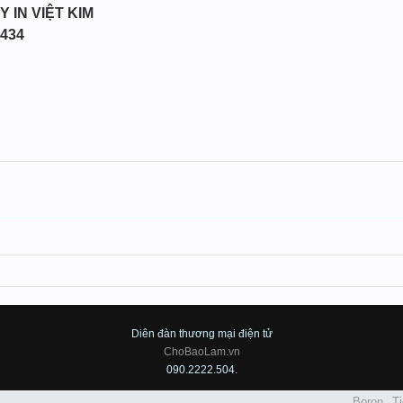
Y IN VIỆT KIM
3434
Diên đàn thương mại điện tử
ChoBaoLam.vn
090.2222.504.
Boron
Ti