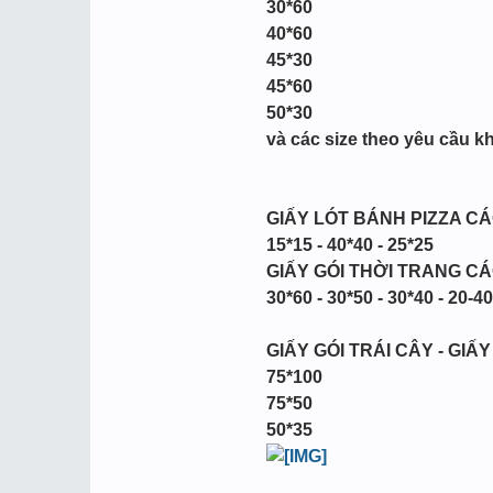
30*60
40*60
45*30
45*60
50*30
và các size theo yêu cầu k
GIẤY LÓT BÁNH PIZZA CÁC 
15*15 - 40*40 - 25*25
GIẤY GÓI THỜI TRANG CÁ
30*60 - 30*50 - 30*40 - 20-40
GIẤY GÓI TRÁI CÂY - GIẤ
75*100
75*50
50*35