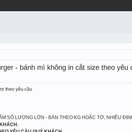
urger - bánh mì không in cắt size theo yêu
ize theo yêu cầu
 ẨM SỐ LƯỢNG LỚN - BÁN THEO KG HOẶC TỜ, NHIỀU ĐỊ
 KHÁCH.
THEO YÊU CẦU QUÝ KHÁCH