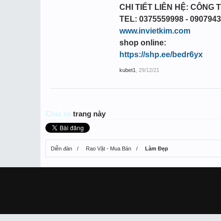
CHI TIẾT LIÊN HỆ: CÔNG T
TEL: 0375559998 - 090794
www.invietkim.com
shop online:
https://shp.ee/bedr6yx
kubet1
,
29/12/21
Chia sẻ
trang này
Diễn đàn
Rao Vặt - Mua Bán
Làm Đẹp