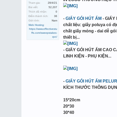
Tham gia:
28/4/21
Bài viết:
52,207
Thích đã nhận:
0
Điểm thành tích:
36
-
GIẤY GÓI HÚT ẨM
- GIẤY
Giới tính:
Nam
chất liệu: giấy poluya có đ
Web Hosting
:
https://www.effectivestu
chất giấy mỏng - dai dễ gó
ffs.com/sweepstakes-
thiết bị...
qvc/
- GIẤY GÓI HÚT ẨM CAO 
LINH KIỆN - PHỤ KIỆN...
-
GIẤY GÓI HÚT ẨM PELU
KÍCH THƯỚC THÔNG DỤ
15*20cm
20*30
30*40