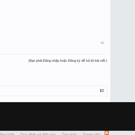
#1
(Bạn phải Đăng nhập hoặc Đăng ký để trả lời bài viết.)
ếng Việt
Quy định và Nội quy
Trợ giúp
Trang chủ