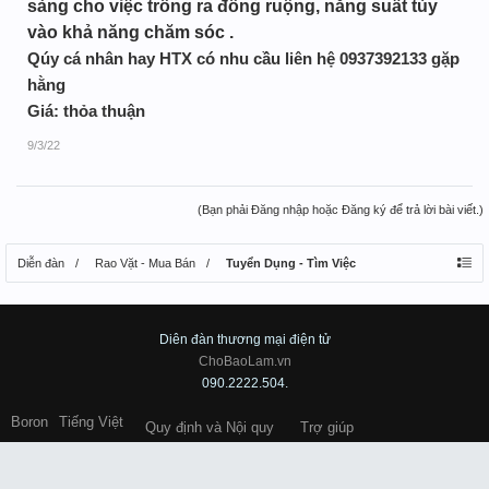
sàng cho việc trồng ra đồng ruộng, nằng suất tùy
vào khả năng chăm sóc .
Qúy cá nhân hay HTX có nhu cầu liên hệ 0937392133 gặp
hằng
Giá: thỏa thuận
9/3/22
(Bạn phải Đăng nhập hoặc Đăng ký để trả lời bài viết.)
Diễn đàn
Rao Vặt - Mua Bán
Tuyển Dụng - Tìm Việc
Diên đàn thương mại điện tử
ChoBaoLam.vn
090.2222.504.
Boron
Tiếng Việt
Quy định và Nội quy
Trợ giúp