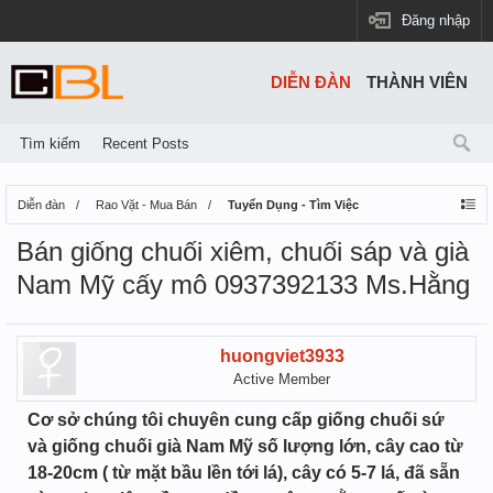
Đăng nhập
DIỄN ĐÀN
THÀNH VIÊN
Tìm kiếm
Recent Posts
Diễn đàn
Rao Vặt - Mua Bán
Tuyển Dụng - Tìm Việc
Bán giống chuối xiêm, chuối sáp và già
Nam Mỹ cấy mô 0937392133 Ms.Hằng
huongviet3933
Active Member
Cơ sở chúng tôi chuyên cung cấp giống chuối sứ
và giống chuối già Nam Mỹ số lượng lớn, cây cao từ
18-20cm ( từ mặt bầu lền tới lá), cây có 5-7 lá, đã sẵn