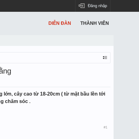
Đăng nhập
DIỄN ĐÀN
THÀNH VIÊN
Hằng
lớn, cây cao từ 18-20cm ( từ mặt bầu lền tới
ăng chăm sóc .
#1