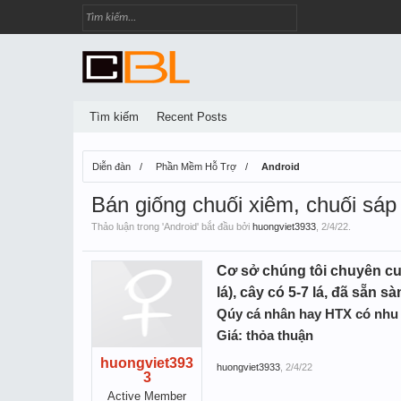
Tìm kiếm
Recent Posts
Diễn đàn
Phần Mềm Hỗ Trợ
Android
Bán giống chuối xiêm, chuối s
Thảo luận trong '
Android
' bắt đầu bởi
huongviet3933
,
2/4/22
.
Cơ sở chúng tôi chuyên cun
lá), cây có 5-7 lá, đã sẵn
Qúy cá nhân hay HTX có nhu 
Giá: thỏa thuận
huongviet393
huongviet3933
,
2/4/22
3
Active Member