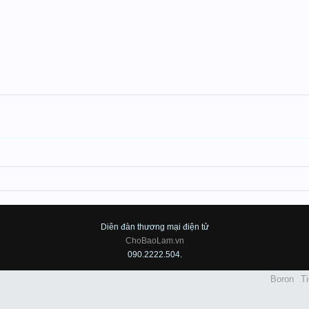
Diên đàn thương mại điện tử
ChoBaoLam.vn
090.2222.504.
Boron
Ti