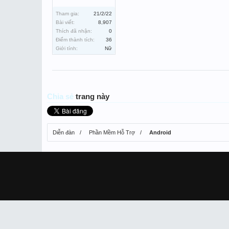
Tham gia:
21/2/22
Bài viết:
8,907
Thích đã nhận:
0
Điểm thành tích:
36
Giới tính:
Nữ
Chia sẻ
trang này
Diễn đàn
Phần Mềm Hỗ Trợ
Android