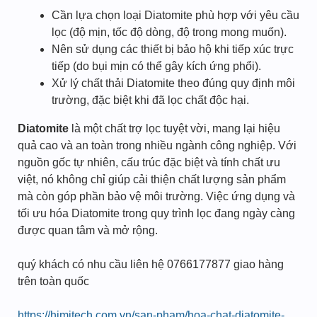
Cần lựa chọn loại Diatomite phù hợp với yêu cầu
lọc (độ mịn, tốc độ dòng, độ trong mong muốn).
Nên sử dụng các thiết bị bảo hộ khi tiếp xúc trực
tiếp (do bụi mịn có thể gây kích ứng phổi).
Xử lý chất thải Diatomite theo đúng quy định môi
trường, đặc biệt khi đã lọc chất độc hại.
Diatomite
là một chất trợ lọc tuyệt vời, mang lại hiệu
quả cao và an toàn trong nhiều ngành công nghiệp. Với
nguồn gốc tự nhiên, cấu trúc đặc biệt và tính chất ưu
việt, nó không chỉ giúp cải thiện chất lượng sản phẩm
mà còn góp phần bảo vệ môi trường. Việc ứng dụng và
tối ưu hóa Diatomite trong quy trình lọc đang ngày càng
được quan tâm và mở rộng.
quý khách có nhu cầu liên hệ 0766177877 giao hàng
trên toàn quốc
https://himitech.com.vn/san-pham/hoa-chat-diatomite-