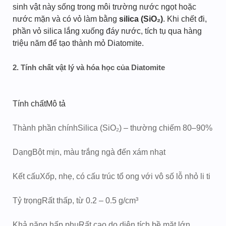
sinh vật này sống trong môi trường nước ngọt hoặc
nước mặn và có vỏ làm bằng
silica (SiO₂)
. Khi chết đi,
phần vỏ silica lắng xuống đáy nước, tích tụ qua hàng
triệu năm để tạo thành mỏ Diatomite.
2. Tính chất vật lý và hóa học của Diatomite
Tính chấtMô tả
Thành phần chính
Silica (SiO₂) – thường chiếm 80–90%
Dạng
Bột mịn, màu trắng ngà đến xám nhạt
Kết cấu
Xốp, nhẹ, có cấu trúc tổ ong với vô số lỗ nhỏ li ti
Tỷ trọng
Rất thấp, từ 0.2 – 0.5 g/cm³
Khả năng hấp phụ
Rất cao do diện tích bề mặt lớn