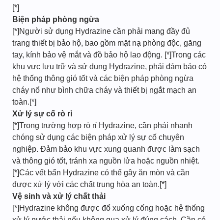
[*]
Biện pháp phòng ngừa
[*]Người sử dụng Hydrazine cần phải mang đầy đủ
trang thiết bị bảo hộ, bao gồm mặt nạ phòng độc, găng
tay, kính bảo vệ mắt và đồ bảo hộ lao động. [*]Trong các
khu vực lưu trữ và sử dụng Hydrazine, phải đảm bảo có
hệ thống thông gió tốt và các biện pháp phòng ngừa
cháy nổ như bình chữa cháy và thiết bị ngắt mạch an
toàn.[*]
Xử lý sự cố rò rỉ
[*]Trong trường hợp rò rỉ Hydrazine, cần phải nhanh
chóng sử dụng các biện pháp xử lý sự cố chuyên
nghiệp. Đảm bảo khu vực xung quanh được làm sạch
và thông gió tốt, tránh xa nguồn lửa hoặc nguồn nhiệt.
[*]Các vết bẩn Hydrazine có thể gây ăn mòn và cần
được xử lý với các chất trung hòa an toàn.[*]
Vệ sinh và xử lý chất thải
[*]Hydrazine không được đổ xuống cống hoặc hệ thống
xử lý nước thải nếu không qua xử lý đúng cách. Cần có