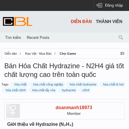
Đăng nhập
DIỄN ĐÀN
THÀNH VIÊN
Tìm kiếm
Recent Posts
Diễn đàn
Rao Vặt - Mua Bán
Chợ Game
Bán Hóa Chất Hydrazine - N2H4 giá tốt
chất lượng cao trên toàn quốc
Tags:
hóa chất
hóa chất công nghiệp
hóa chất hydrazine
hóa chất lò hơi
hóa chất n2h4
hóa chất tẩy rửa
hydrazine
n2h4
doanmanh18973
Member
Giới thiệu về Hydrazine (N₂H₄)