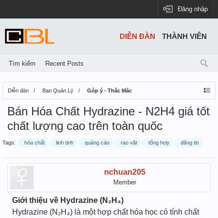
Đăng nhập
DIỄN ĐÀN
THÀNH VIÊN
Tìm kiếm
Recent Posts
Diễn đàn
Ban Quản Lý
Góp ý - Thắc Mắc
Bán Hóa Chất Hydrazine - N2H4 giá tốt
chất lượng cao trên toàn quốc
Tags:
hóa chất
linh tinh
quảng cáo
rao vặt
tổng hợp
đăng tin
nchuan205
Member
Giới thiệu về Hydrazine (N₂H₄)
Hydrazine (N₂H₄) là một hợp chất hóa học có tính chất