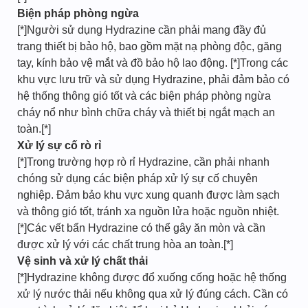
Biện pháp phòng ngừa
[*]Người sử dụng Hydrazine cần phải mang đầy đủ
trang thiết bị bảo hộ, bao gồm mặt nạ phòng độc, găng
tay, kính bảo vệ mắt và đồ bảo hộ lao động. [*]Trong các
khu vực lưu trữ và sử dụng Hydrazine, phải đảm bảo có
hệ thống thông gió tốt và các biện pháp phòng ngừa
cháy nổ như bình chữa cháy và thiết bị ngắt mạch an
toàn.[*]
Xử lý sự cố rò rỉ
[*]Trong trường hợp rò rỉ Hydrazine, cần phải nhanh
chóng sử dụng các biện pháp xử lý sự cố chuyên
nghiệp. Đảm bảo khu vực xung quanh được làm sạch
và thông gió tốt, tránh xa nguồn lửa hoặc nguồn nhiệt.
[*]Các vết bẩn Hydrazine có thể gây ăn mòn và cần
được xử lý với các chất trung hòa an toàn.[*]
Vệ sinh và xử lý chất thải
[*]Hydrazine không được đổ xuống cống hoặc hệ thống
xử lý nước thải nếu không qua xử lý đúng cách. Cần có