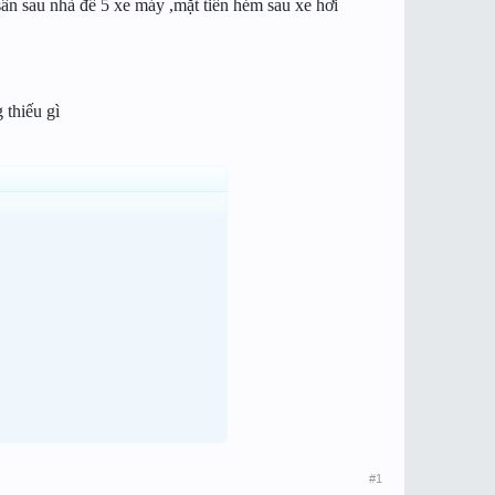
sân sau nhà để 5 xe máy ,mặt tiền hẻm sau xe hơi
 thiếu gì
#1