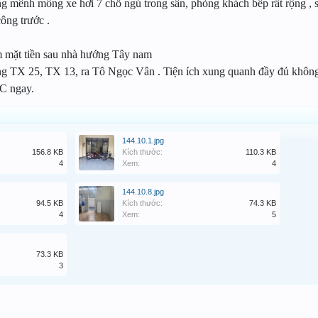
rộng mênh mông xe hơi 7 chỗ ngủ trong sân, phòng khách bếp rất rộng , 
ông trước .
 mặt tiền sau nhà hướng Tây nam
ông TX 25, TX 13, ra Tô Ngọc Vân . Tiện ích xung quanh đầy đủ không
CC ngay.
144.10.1.jpg
156.8 KB
Kích thước:
110.3 KB
4
Xem:
4
144.10.8.jpg
94.5 KB
Kích thước:
74.3 KB
4
Xem:
5
73.3 KB
3