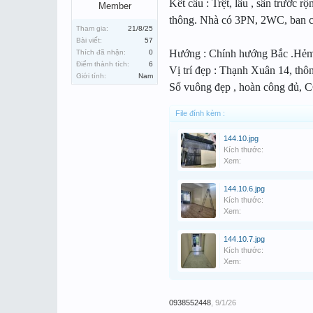
Kết cấu : Trệt, lầu , sân trước 
Member
thông. Nhà có 3PN, 2WC, ban c
Tham gia:
21/8/25
Bài viết:
57
Hướng : Chính hướng Bắc .Hẻm
Thích đã nhận:
0
Điểm thành tích:
6
Vị trí đẹp : Thạnh Xuân 14, th
Giới tính:
Nam
Sổ vuông đẹp , hoàn công đủ, 
File đính kèm :
144.10.jpg
Kích thước:
Xem:
144.10.6.jpg
Kích thước:
Xem:
144.10.7.jpg
Kích thước:
Xem:
0938552448
,
9/1/26