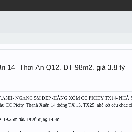
n 14, Thới An Q12. DT 98m2, giá 3.8 tỷ.
TRÁNH- NGANG 5M ĐẸP -HÀNG XÓM CC PICITY TX14- NHÀ 
hu CC Picity, Thạnh Xuân 14 thông TX 13, TX25, nhà kết cấu chắc chắ
X 19.25m dài. Dt sử dụng 145m