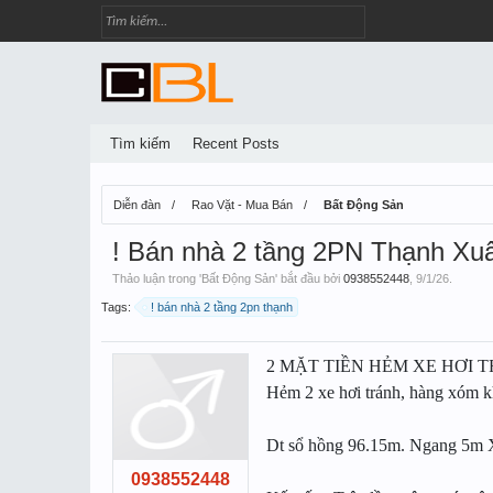
Tìm kiếm
Recent Posts
Diễn đàn
Rao Vặt - Mua Bán
Bất Động Sản
! Bán nhà 2 tầng 2PN Thạnh Xuâ
Thảo luận trong '
Bất Động Sản
' bắt đầu bởi
0938552448
,
9/1/26
.
Tags:
! bán nhà 2 tầng 2pn thạnh
2 MẶT TIỀN HẺM XE HƠI 
Hẻm 2 xe hơi tránh, hàng xóm k
Dt sổ hồng 96.15m. Ngang 5m 
0938552448