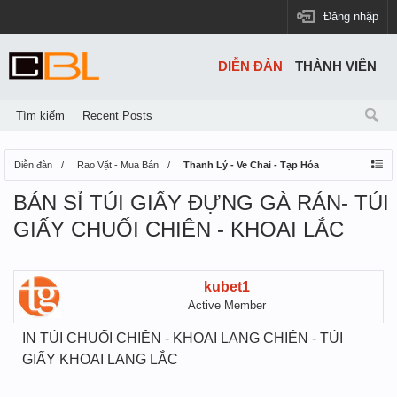
Đăng nhập
DIỄN ĐÀN
THÀNH VIÊN
Tìm kiếm
Recent Posts
Diễn đàn
Rao Vặt - Mua Bán
Thanh Lý - Ve Chai - Tạp Hóa
BÁN SỈ TÚI GIẤY ĐỰNG GÀ RÁN- TÚI
GIẤY CHUỐI CHIÊN - KHOAI LẮC
kubet1
Active Member
IN TÚI CHUỐI CHIÊN - KHOAI LANG CHIÊN - TÚI
GIẤY KHOAI LANG LẮC