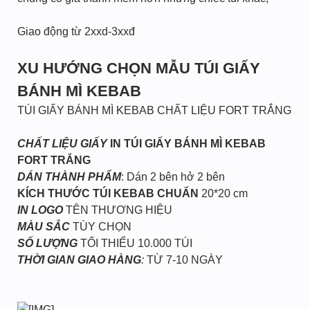
Giao động từ 2xxd-3xxđ
XU HƯỚNG CHỌN MẪU TÚI GIẤY
BÁNH MÌ KEBAB
TÚI GIẤY BÁNH MÌ KEBAB CHẤT LIỆU FORT TRẮNG
CHẤT LIỆU GIẤY
IN TÚI GIẤY BÁNH MÌ KEBAB
FORT TRẮNG
DÁN THÀNH PHẨM
: Dán 2 bên hở 2 bên
KÍCH THƯỚC TÚI KEBAB CHUẨN
20*20 cm
IN LOGO
TÊN THƯƠNG HIỆU
MÀU SẮC
TÙY CHỌN
SỐ LƯỢNG
TỐI THIỂU 10.000 TÚI
THỜI GIAN GIAO HÀNG
:
TỪ 7-10 NGÀY