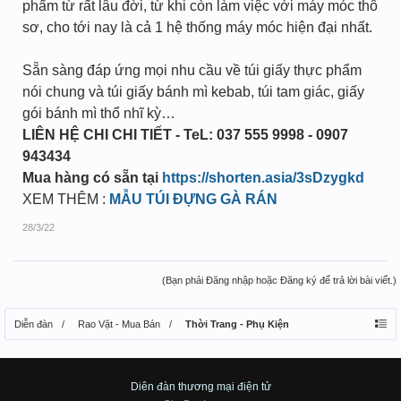
phẩm từ rất lâu đời, từ khi còn làm việc với máy móc thô
sơ, cho tới nay là cả 1 hệ thống máy móc hiện đại nhất.
Sẵn sàng đáp ứng mọi nhu cầu về túi giấy thực phẩm
nói chung và túi giấy bánh mì kebab, túi tam giác, giấy
gói bánh mì thổ nhĩ kỳ…
LIÊN HỆ CHI CHI TIẾT - TeL: 037 555 9998 - 0907
943434
Mua hàng có sẵn tại
https://shorten.asia/3sDzygkd
XEM THÊM :
MẪU TÚI ĐỰNG GÀ RÁN
28/3/22
(Bạn phải Đăng nhập hoặc Đăng ký để trả lời bài viết.)
Diễn đàn
Rao Vặt - Mua Bán
Thời Trang - Phụ Kiện
Diên đàn thương mại điện tử