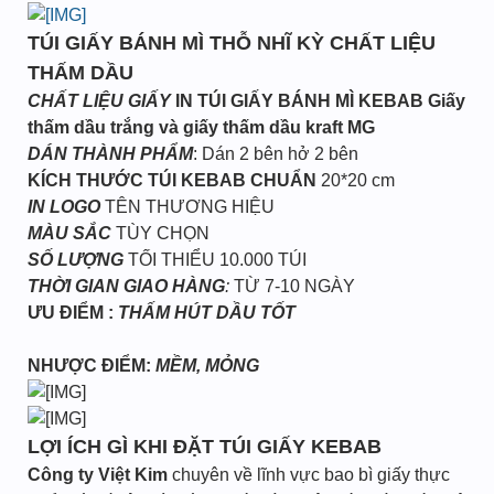
TÚI GIẤY BÁNH MÌ THỖ NHĨ KỲ CHẤT LIỆU
THẤM DẦU
CHẤT LIỆU GIẤY
IN TÚI GIẤY BÁNH MÌ KEBAB
Giấy
thấm dầu trắng và giấy thấm dầu kraft MG
DÁN THÀNH PHẨM
: Dán 2 bên hở 2 bên
KÍCH THƯỚC TÚI KEBAB CHUẨN
20*20 cm
IN LOGO
TÊN THƯƠNG HIỆU
MÀU SẮC
TÙY CHỌN
SỐ LƯỢNG
TỐI THIỂU 10.000 TÚI
THỜI GIAN GIAO HÀNG
:
TỪ 7-10 NGÀY
ƯU ĐIỂM :
THẤM HÚT DẦU TỐT
NHƯỢC ĐIỂM:
MỀM, MỎNG
LỢI ÍCH GÌ KHI ĐẶT TÚI GIẤY KEBAB
Công ty Việt Kim
chuyên về lĩnh vực bao bì giấy thực