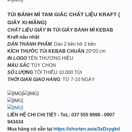
TÚI BÁNH MÌ TAM GIÁC CHẤT LIỆU KRAFT (
GIẤY XI-MĂNG)
CHẤT LIỆU GIẤY
IN TÚI GIẤY BÁNH MÌ KEBAB
Kraft nâu nhật
DÁN THÀNH PHẨM
: Dán 2 bên hở 2 bên
KÍCH THƯỚC TÚI KEBAB CHUẨN
20*20 cm
IN LOGO
TÊN THƯƠNG HIỆU
MÀU SẮC
TÙY CHỌN
SỐ LƯỢNG
TỐI THIỂU 10.000 TÚI
THỜI GIAN GIAO HÀNG
:
TỪ 7-10 NGÀY
LIÊN HỆ CHI CHI TIẾT - TeL: 037 555 9998 - 0907
943434
Mua hàng có sẵn tại
https://shorten.asia/3sDzygkd