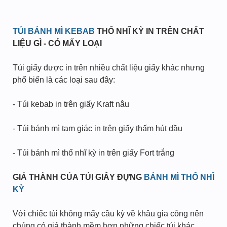
TÚI BÁNH MÌ KEBAB
THỔ NHĨ KỲ IN TRÊN CHẤT
LIỆU GÌ - CÓ MẤY LOẠI
Túi giấy được in trên nhiều chất liệu giấy khác nhưng
phổ biến là các loại sau đây:
- Túi kebab in trên giấy Kraft nâu
- Túi bánh mì tam giác in trên giấy thấm hút dầu
- Túi bánh mì thổ nhĩ kỳ in trên giấy Fort trắng
GIÁ THÀNH CỦA TÚI GIẤY ĐỰNG
BÁNH MÌ THỔ NHĨ
KỲ
Với chiếc túi không mấy cầu kỳ về khâu gia công nên
chúng có giá thành mềm hơn những chiếc túi khác,