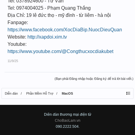
Tel: 0378924600 - Tư Vấn
Tel: 0974004025 - Phạm Quang Thắng
Địa Chỉ: 19 lê đức thọ - mỹ đình - từ liêm - hà nội
Fanpage:
https://www.facebook.com/XocDiaBip.NuocDieuQuan
Website:
http://xapdoi.xim.tv
Youtube:
https://www.youtube.com/@Congthucxocdiakubet
11/9/25
(Bạn phải Đăng nhập hoặc Đăng ký để trả lời bài viết.)
Diễn đàn
Phần Mềm Hỗ Trợ
MacOS
Diên đàn thương mại điện tử
ChoBaoLam.vn
090.2222.504.