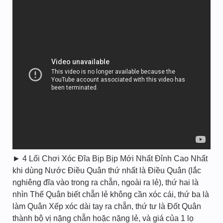
► 4 Lối Chơi Xóc Đĩa Bịp Bịp Mới Nhất Đỉnh Cao Nhất
khi dùng Nước Điều Quân thứ nhất là Điều Quân (lắc
nghiêng đĩa vào trong ra chẵn, ngoài ra lẻ), thứ hai là
nhìn Thế Quân biết chẵn lẻ không cần xóc cái, thứ ba là
làm Quân Xếp xóc dài tay ra chẵn, thứ tư là Đốt Quân
thành bộ vị nặng chẵn hoặc nặng lẻ, và giá của 1 lọ