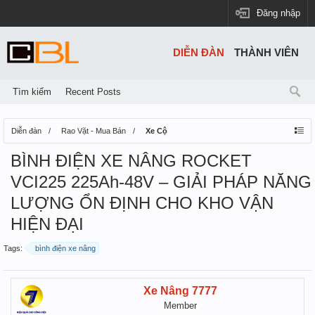
Đăng nhập
DIỄN ĐÀN
THÀNH VIÊN
Tìm kiếm
Recent Posts
Diễn đàn
Rao Vặt - Mua Bán
Xe Cộ
BÌNH ĐIỆN XE NÂNG ROCKET
VCI225 225Ah-48V – GIẢI PHÁP NĂNG
LƯỢNG ỔN ĐỊNH CHO KHO VẬN
HIỆN ĐẠI
Tags:
bình điện xe nâng
Xe Nâng 7777
Member