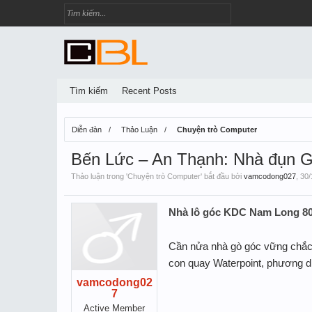
Tìm kiếm
Recent Posts
Diễn đàn
Thảo Luận
Chuyện trò Computer
Bến Lức – An Thạnh: Nhà đụn G
Thảo luận trong '
Chuyện trò Computer
' bắt đầu bởi
vamcodong027
,
30/
Nhà lô góc KDC Nam Long 80m
Cần nửa nhà gò góc vững chắc 
con quay Waterpoint, phương di
vamcodong02
7
Active Member