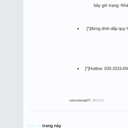
bây giờ trạng: Nhà
[*]đừng dính dấp quy 
[*]Hotline: 039.3333.
vamcodong027
,
30/12/21
Chia sẻ
trang này