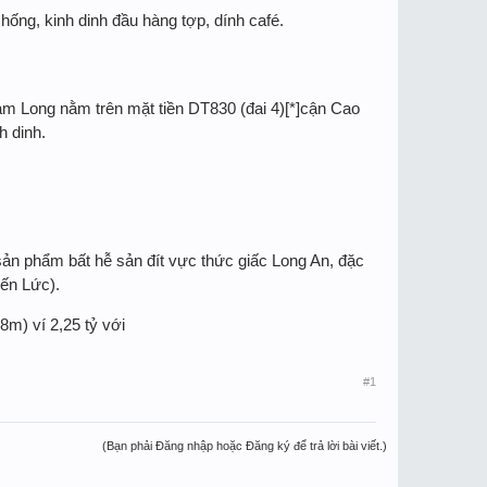
ống, kinh dinh đầu hàng tợp, dính café.
am Long nằm trên mặt tiền DT830 (đai 4)[*]cận Cao
 dinh.
ản phẩm bất hễ sản đít vực thức giấc Long An, đặc
ến Lức).
) ví 2,25 tỷ với
#1
(Bạn phải Đăng nhập hoặc Đăng ký để trả lời bài viết.)