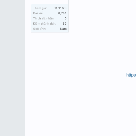
Tham gia:
11/11/20
Bài viết:
8,764
Thích đã nhận:
0
Điểm thành tích:
36
Giới tính:
Nam
http