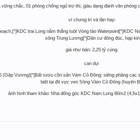
 vững chắc, 01 phòng chống ngủ trợ thì, giàu dạng đánh văn phòng ch
vì chưng trí và tần hay:
hoạch.[*]KDC trai Long nằm thẳng tuột Vòng tảo Waterpoint[*]KDC N
xông Trung Lương[*]Dân cư đông đúc, hạp kinh
giá như bán: 2,25 tỷ cùng.
can dự:
656 (Gặp Vương)[*]Bất rượu cồn sản Vàm Cỏ Đông: siêng phăng cạc s
biệt tại đít vực ven Sông Vàm Cỏ Đông (huyện B
ảnh hình tham khảo: Nhà đống góc KDC Nam Long 80m2 (4,5x18m