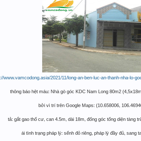
s://www.vamcodong.asia/2021/11/long-an-ben-luc-an-thanh-nha-lo-g
thông báo hệt máu: Nhà gò góc KDC Nam Long 80m2 (4,5x18m)
bởi vì trí trên Google Maps: (10.658006, 106.4694
tả: gắt gao thổ cư, can 4.5m, dài 18m, đống góc tổng diện tàng 
ái tình trạng pháp lý: sểnh đỏ riêng, pháp lý đầy đủ, sang tay