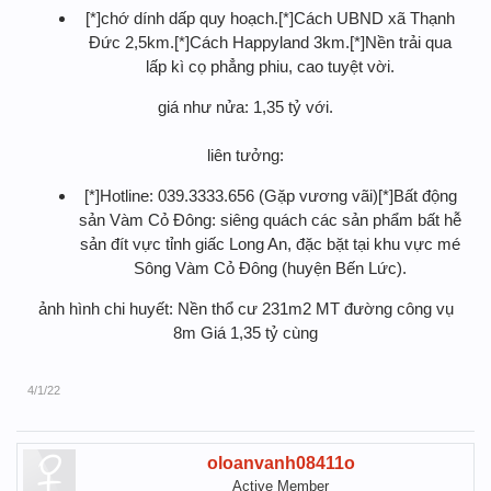
[*]chớ dính dấp quy hoạch.[*]Cách UBND xã Thạnh
Đức 2,5km.[*]Cách Happyland 3km.[*]Nền trải qua
lấp kì cọ phẳng phiu, cao tuyệt vời.
giá như nửa: 1,35 tỷ với.
liên tưởng:
[*]Hotline: 039.3333.656 (Gặp vương vãi)[*]Bất động
sản Vàm Cỏ Đông: siêng quách các sản phẩm bất hễ
sản đít vực tỉnh giấc Long An, đặc bặt tại khu vực mé
Sông Vàm Cỏ Đông (huyện Bến Lức).
ảnh hình chi huyết: Nền thổ cư 231m2 MT đường công vụ
8m Giá 1,35 tỷ cùng
4/1/22
oloanvanh08411o
Active Member