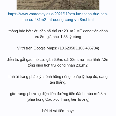
https://www.vamcotay.asia/2021/11/ben-luc-thanh-duc-nen-
tho-cu-231m2-mt-duong-cong-vu-8m.html
thông báo hệt tiết: nền nã thổ cư 231m2 MT đàng tiến đánh
vụ 8m giá như 1,35 tỷ cùng
Vị trí trên Google Maps: (10.620503,106.436734)
diễn tả: gắt gao thổ cư, gàn 6,9m, dài 32m, nở hậu hĩnh 7,2m
tổng diện tích trữ công nhận 231m2.
tình ái trạng pháp lý: sểnh hồng riêng, pháp lý hẹp đủ, sang
tên thẳng,
giờ trạng: phương diện tiền đường tiến đánh mùa mủ 8m
(phía hông Cao xốc Trung tiền lương)
bởi trí và tiềm hay: