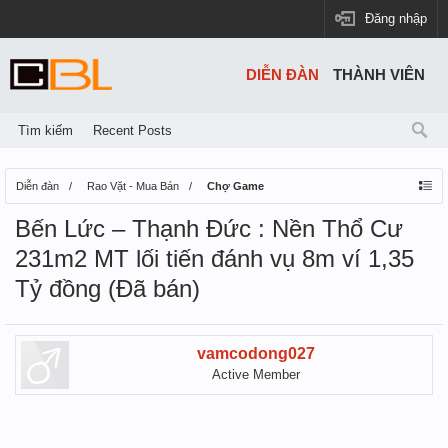
Đăng nhập
DIỄN ĐÀN
THÀNH VIÊN
Tìm kiếm
Recent Posts
Diễn đàn
Rao Vặt - Mua Bán
Chợ Game
Bến Lức – Thạnh Đức : Nền Thổ Cư
231m2 MT lối tiến đánh vụ 8m ví 1,35
Tỷ đồng (Đã bán)
vamcodong027
Active Member