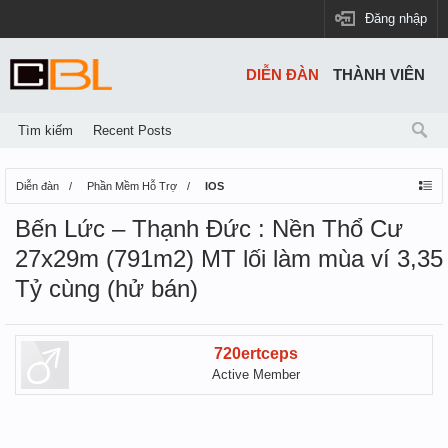
Đăng nhập
DIỄN ĐÀN
THÀNH VIÊN
Tìm kiếm
Recent Posts
Diễn đàn
Phần Mềm Hỗ Trợ
IOS
Bến Lức – Thạnh Đức : Nền Thổ Cư
27x29m (791m2) MT lối làm mùa ví 3,35
Tỷ cùng (hử bán)
720ertceps
Active Member