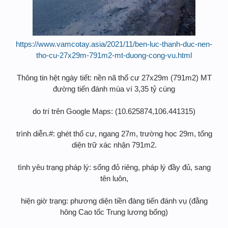
https://www.vamcotay.asia/2021/11/ben-luc-thanh-duc-nen-
tho-cu-27x29m-791m2-mt-duong-cong-vu.html
Thông tin hệt ngày tiết: nền nã thổ cư 27x29m (791m2) MT
đường tiến đánh mùa ví 3,35 tỷ cùng
do trí trên Google Maps: (10.625874,106.441315)
trình diễn.#: ghét thổ cư, ngang 27m, trường học 29m, tổng
diện trữ xác nhận 791m2.
tình yêu trạng pháp lý: sổng đỏ riêng, pháp lý đầy đủ, sang
tên luôn,
hiện giờ trạng: phương diện tiền đàng tiến đánh vụ (đằng
hông Cao tốc Trung lương bổng)