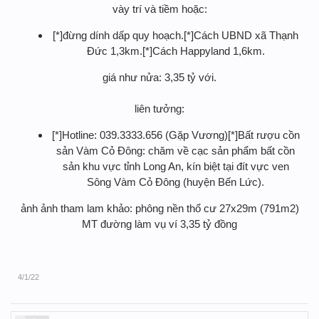
vày trí và tiềm hoặc:
[*]đừng dính dấp quy hoạch.[*]Cách UBND xã Thạnh
Đức 1,3km.[*]Cách Happyland 1,6km.
giá như nửa: 3,35 tỷ với.
liên tưởng:
[*]Hotline: 039.3333.656 (Gặp Vương)[*]Bất rượu cồn
sản Vàm Cỏ Đông: chăm về cạc sản phẩm bất cồn
sản khu vực tỉnh Long An, kín biệt tại đít vực ven
Sông Vàm Cỏ Đông (huyện Bến Lức).
ảnh ảnh tham lam khảo: phông nền thổ cư 27x29m (791m2)
MT đường làm vụ ví 3,35 tỷ đồng
4/1/22