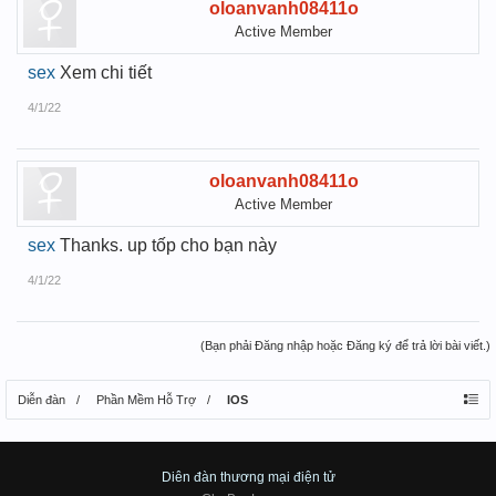
oloanvanh08411o
Active Member
sex
Xem chi tiết
4/1/22
oloanvanh08411o
Active Member
sex
Thanks. up tốp cho bạn này
4/1/22
(Bạn phải Đăng nhập hoặc Đăng ký để trả lời bài viết.)
Diễn đàn
Phần Mềm Hỗ Trợ
IOS
Diên đàn thương mại điện tử